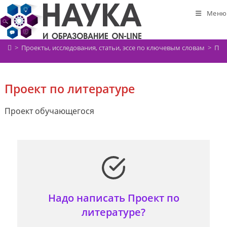
Перейти
Меню
к
содержимому
>
Проекты, исследования, статьи, эссе по ключевым словам
>
Про
Проект по литературе
Проект обучающегося
Надо написать Проект по
литературе?