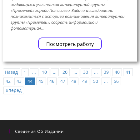
выдающихся участников литературной группы
«Прометей» города Полысаево. Задачи исследования:
познакомиться с историей возникновения литературной
группы «Прометей»; собрать информацию и
фотоматериал...
Посмотреть работу
Назад
1
...
10
...
20
...
30
...
39
40
41
42
43
44
45
46
47
48
49
50
...
56
Вперед
Сведения Об Издании