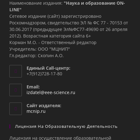
Наименование издания:
"Наука и образование ON-
LINE"
Сетевое издание (сайт) зарегистрировано
Роскомнадзором, свидетельство ЭЛ № ФС 77 - 70153 от
30.06.2017 (предыдущее Эл№ФC77-49690 от 26 апреля
2012). Возрастная категория сайта 6+
Корман М.О. - Ответственный редактор
Учредитель: ООО "МЦНИП"
Гл.редактор: Скопин А.О.
Единый Call-центр:
+7(912)728-17-80
Email:
Откроется
izdatel@eee-science.ru
в
вашем
Сайт издателя:
приложении
mcnip.ru
Лицензия На Образовательную Деятельность
Лицензия на осуществление образовательной