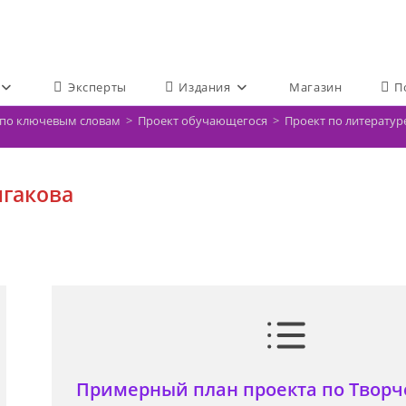
Эксперты
Издания
Магазин
П
е по ключевым словам
>
Проект обучающегося
>
Проект по литератур
лгакова
Примерный план проекта по Творче