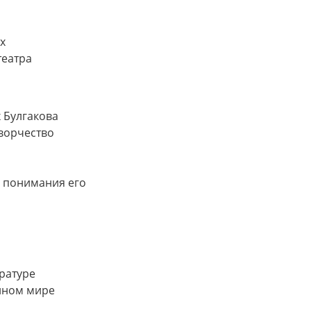
х
театра
 Булгакова
ворчество
я понимания его
ературе
енном мире