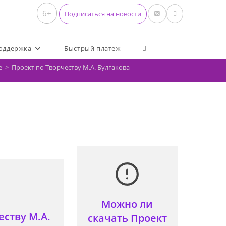
6+
Подписаться на новости
Переключить поиск по 
оддержка
Быстрый платеж
е
>
Проект по Творчеству М.А. Булгакова
Можно ли
ству М.А.
скачать Проект