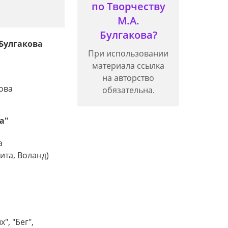
по Творчеству
М.А.
Булгакова?
 Булгакова
При использовании
материала ссылка
на авторство
ова
обязательна.
а"
а
ита, Воланд)
, "Бег",