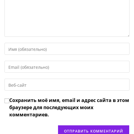
Введите
свое
имя
Введите
или
свой
имя
email-
пользователя,
Введите
адрес,
чтобы
URL
чтобы
прокомментировать
вашего
прокомментировать
Сохранить моё имя, email и адрес сайта в этом
веб-
сайта
браузере для последующих моих
(необязательно)
комментариев.