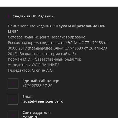
Сведения Об Издании
Наименование издания:
"Наука и образование ON-
LINE"
Сетевое издание (сайт) зарегистрировано
Роскомнадзором, свидетельство ЭЛ № ФС 77 - 70153 от
30.06.2017 (предыдущее Эл№ФC77-49690 от 26 апреля
2012). Возрастная категория сайта 6+
Корман М.О. - Ответственный редактор
Учредитель: ООО "МЦНИП"
Гл.редактор: Скопин А.О.
Единый Call-центр:
+7(912)728-17-80
Email:
Откроется
izdatel@eee-science.ru
в
вашем
Сайт издателя:
приложении
mcnip.ru