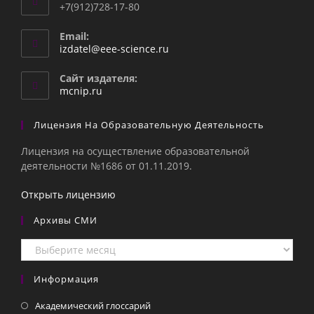
+7(912)728-17-80
Email:
Откроется
izdatel@eee-science.ru
в
вашем
Сайт издателя:
приложении
mcnip.ru
Лицензия На Образовательную Деятельность
Лицензия на осуществление образовательной
деятельности №1686 от 01.11.2019.
Открыть лицензию
Архивы СМИ
Архивы
СМИ
Информация
Академический глоссарий