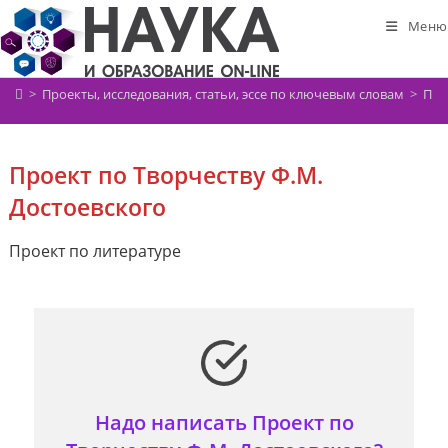
Перейти
Меню
к
содержимому
>
Проекты, исследования, статьи, эссе по ключевым словам
>
Про
Проект по Творчеству Ф.М.
Достоевского
Проект по литературе
Надо написать Проект по