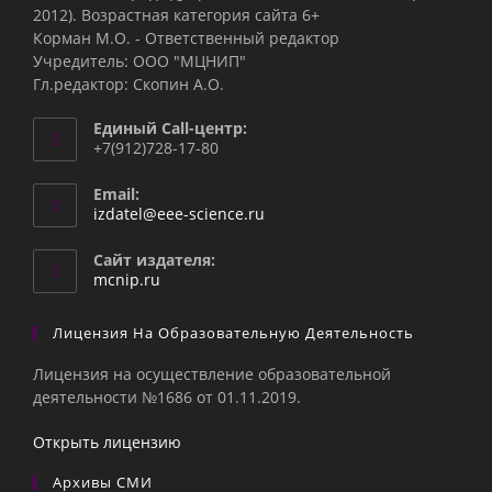
2012). Возрастная категория сайта 6+
Корман М.О. - Ответственный редактор
Учредитель: ООО "МЦНИП"
Гл.редактор: Скопин А.О.
Единый Call-центр:
+7(912)728-17-80
Email:
Откроется
izdatel@eee-science.ru
в
вашем
Сайт издателя:
приложении
mcnip.ru
Лицензия На Образовательную Деятельность
Лицензия на осуществление образовательной
деятельности №1686 от 01.11.2019.
Открыть лицензию
Архивы СМИ