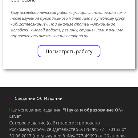
Тему исследовательской работы учащаяся предложила сама
после изучения программного материала по учебному курсу
«Обществознание». При анализе статьи «Отношение
молодёжи к малой родите, региону, стране» Лилия решила
опровергнуть высказывание авторов пу...
Посмотреть работу
Сведения Об Издании
Наименование издания:
"Наука и образование ON-
LINE"
Сетевое издание (сайт) зарегистрировано
Роскомнадзором, свидетельство ЭЛ № ФС 77 - 70153 от
30.06.2017 (предыдущее Эл№ФC77-49690 от 26 апреля