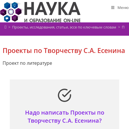
Перейти
Меню
к
содержимому
>
Проекты, исследования, статьи, эссе по ключевым словам
>
Про
Проекты по Творчеству С.А. Есенина
Проект по литературе
Надо написать Проекты по
Творчеству С.А. Есенина?