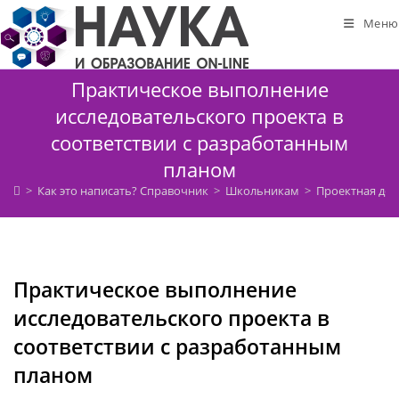
Перейти
Меню
к
содержимому
Практическое выполнение
исследовательского проекта в
соответствии с разработанным
планом
>
Как это написать? Справочник
>
Школьникам
>
Проектная дея
Практическое выполнение
исследовательского проекта в
соответствии с разработанным
планом