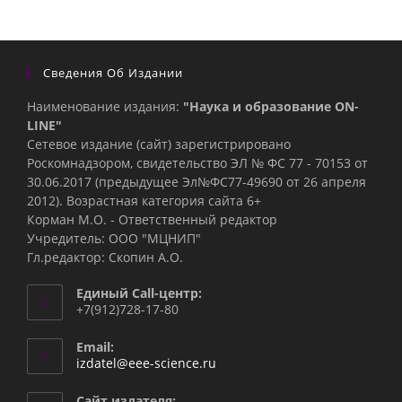
Сведения Об Издании
Наименование издания:
"Наука и образование ON-
LINE"
Сетевое издание (сайт) зарегистрировано
Роскомнадзором, свидетельство ЭЛ № ФС 77 - 70153 от
30.06.2017 (предыдущее Эл№ФC77-49690 от 26 апреля
2012). Возрастная категория сайта 6+
Корман М.О. - Ответственный редактор
Учредитель: ООО "МЦНИП"
Гл.редактор: Скопин А.О.
Единый Call-центр:
+7(912)728-17-80
Email:
Откроется
izdatel@eee-science.ru
в
вашем
Сайт издателя: