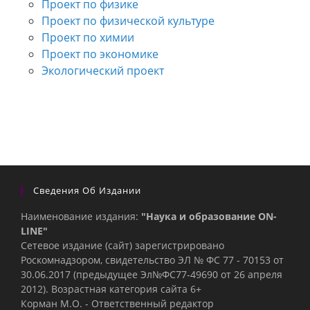
Проект по физике
Проект по физической культуре
Проект по химии
Проект по экономике
Экологический проект
Сведения Об Издании
Наименование издания:
"Наука и образование ON-
LINE"
Сетевое издание (сайт) зарегистрировано
Роскомнадзором, свидетельство ЭЛ № ФС 77 - 70153 от
30.06.2017 (предыдущее Эл№ФC77-49690 от 26 апреля
2012). Возрастная категория сайта 6+
Корман М.О. - Ответственный редактор