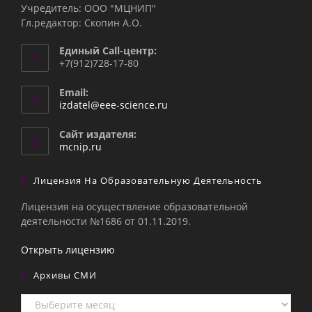
Учредитель: ООО "МЦНИП"
Гл.редактор: Скопин А.О.
Единый Call-центр:
+7(912)728-17-80
Email:
Откроется
izdatel@eee-science.ru
в
вашем
Сайт издателя:
приложении
mcnip.ru
Лицензия На Образовательную Деятельность
Лицензия на осуществление образовательной
деятельности №1686 от 01.11.2019.
Открыть лицензию
Архивы СМИ
Архивы