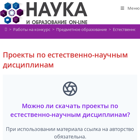
Перейти
Меню
к
содержимому
>
Работы на конкурс
>
Предметное образование
>
Естественно-
Проекты по естественно-научным
дисциплинам
Можно ли скачать проекты по
естественно-научным дисциплинам?
При использовании материала ссылка на авторство
обязательна.