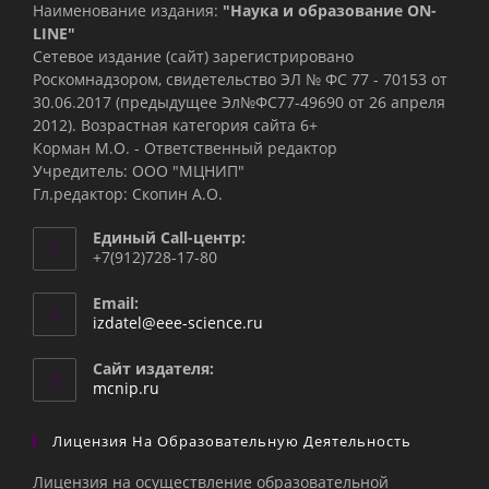
Наименование издания:
"Наука и образование ON-
LINE"
Сетевое издание (сайт) зарегистрировано
Роскомнадзором, свидетельство ЭЛ № ФС 77 - 70153 от
30.06.2017 (предыдущее Эл№ФC77-49690 от 26 апреля
2012). Возрастная категория сайта 6+
Корман М.О. - Ответственный редактор
Учредитель: ООО "МЦНИП"
Гл.редактор: Скопин А.О.
Единый Call-центр:
+7(912)728-17-80
Email:
Откроется
izdatel@eee-science.ru
в
вашем
Сайт издателя:
приложении
mcnip.ru
Лицензия На Образовательную Деятельность
Лицензия на осуществление образовательной