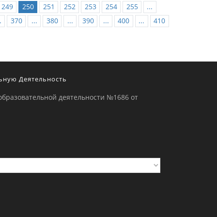
249
250
251
252
253
254
255
...
.
370
...
380
...
390
...
400
...
410
ьную Деятельность
образовательной деятельности №1686 от