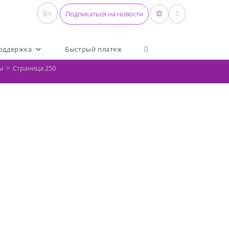
6+
Подписаться на новости
Переключить поиск по 
оддержка
Быстрый платеж
ы
>
Страница 250