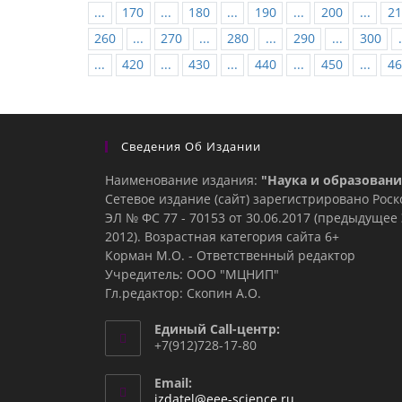
...
170
...
180
...
190
...
200
...
21
260
...
270
...
280
...
290
...
300
.
...
420
...
430
...
440
...
450
...
46
Сведения Об Издании
Наименование издания:
"Наука и образовани
Сетевое издание (сайт) зарегистрировано Рос
ЭЛ № ФС 77 - 70153 от 30.06.2017 (предыдуще
2012). Возрастная категория сайта 6+
Корман М.О. - Ответственный редактор
Учредитель: ООО "МЦНИП"
Гл.редактор: Скопин А.О.
Единый Call-центр:
+7(912)728-17-80
Email:
Откроется
izdatel@eee-science.ru