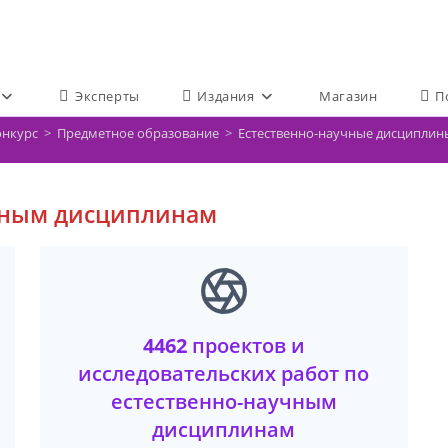
Эксперты
Издания
Магазин
П
онкурс
>
Предметное образование
>
Естественно-научные дисциплин
чным дисциплинам
4462
проектов и
исследовательских работ по
естественно-научным
дисциплинам