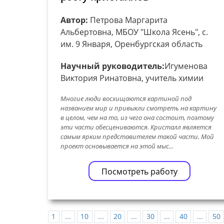
Автор:
Петрова Маргарита
Альбертовна, МБОУ "Школа Ясень", с.
им. 9 Января, Оренбургская область
Научный руководитель:
Игуменова
Виктория Ринатовна, учитель химии
Многие люди восхищаются картиной под
названием мир и привыкли смотреть на картину
в целом, чем на то, из чего она состоит, поэтому
эти части обесцениваются. Кристалл является
самым ярким представителем такой части. Мой
проект основывается на этой мыс...
Посмотреть работу
1
...
10
...
20
...
30
...
40
...
50