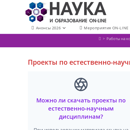
Перейти
к
содержимому
Анонсы 2026
Мероприятия ON-LINE
>
Работы на к
Проекты по естественно-нау
Можно ли скачать проекты по
естественно-научным
дисциплинам?
При использовании материала ссылка на