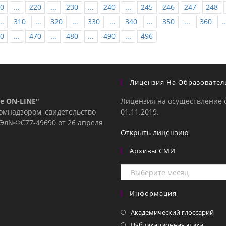
0
...
220
...
230
...
240
...
245
246
247
248
..
310
...
320
...
330
...
340
...
350
...
360
..
0
...
470
...
480
...
490
...
496
Лицензия На Образовател
е ON-LINE"
Лицензия на осуществление 
комнадзором, свидетельство
01.11.2019.
е Эл№ФC77-49690 от 26 апреля
Открыть лицензию
Архивы СМИ
Архивы
СМИ
Информация
Академический глоссарий
Публикационная этика