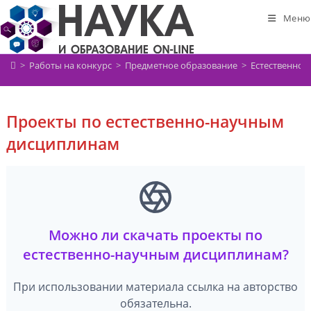
Перейти
Меню
к
содержимому
>
Работы на конкурс
>
Предметное образование
>
Естественно-
Проекты по естественно-научным
дисциплинам
Можно ли скачать проекты по
естественно-научным дисциплинам?
При использовании материала ссылка на авторство
обязательна.