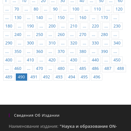
1
...
10
...
20
...
30
...
40
...
50
...
60
...
70
...
80
...
90
...
100
...
110
...
120
...
130
...
140
...
150
...
160
...
170
...
180
...
190
...
200
...
210
...
220
...
230
...
240
...
250
...
260
...
270
...
280
...
290
...
300
...
310
...
320
...
330
...
340
...
350
...
360
...
370
...
380
...
390
...
400
...
410
...
420
...
430
...
440
...
450
...
460
...
470
...
480
...
485
486
487
488
489
490
491
492
493
494
495
496
Сведения Об Издании
Наименование издания:
"Наука и образование ON-