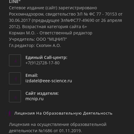
LINE"
Сетевое издание (сайт) зарегистрировано
Роскомнадзором, свидетельство ЭЛ № ФС 77 - 70153 от
30.06.2017 (предыдущее Эл№ФC77-49690 от 26 апреля
2012). Возрастная категория сайта 6+
Корман М.О. - Ответственный редактор
Учредитель: ООО "МЦНИП"
Гл.редактор: Скопин А.О.
Единый Call-центр:
+7(912)728-17-80
Email:
Откроется
izdatel@eee-science.ru
в
вашем
Сайт издателя:
приложении
mcnip.ru
Лицензия На Образовательную Деятельность
Лицензия на осуществление образовательной
деятельности №1686 от 01.11.2019.