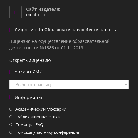
в
вашем
Сайт издателя:
приложении
mcnip.ru
Лицензия На Образовательную Деятельность
Лицензия на осуществление образовательной
деятельности №1686 от 01.11.2019.
Открыть лицензию
Архивы СМИ
Архивы
СМИ
Информация
Академический глоссарий
Публикационная этика
Помощь - FAQ
Помощь участнику конференции