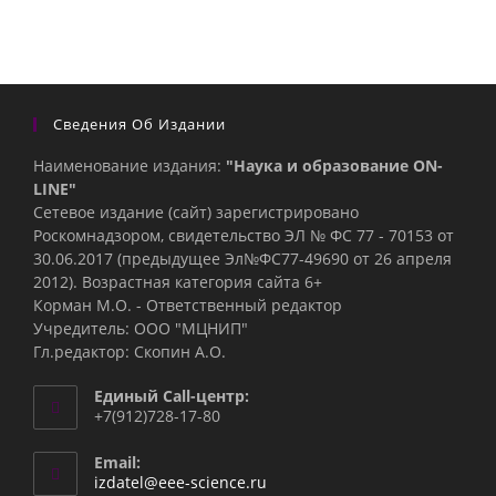
Сведения Об Издании
Наименование издания:
"Наука и образование ON-
LINE"
Сетевое издание (сайт) зарегистрировано
Роскомнадзором, свидетельство ЭЛ № ФС 77 - 70153 от
30.06.2017 (предыдущее Эл№ФC77-49690 от 26 апреля
2012). Возрастная категория сайта 6+
Корман М.О. - Ответственный редактор
Учредитель: ООО "МЦНИП"
Гл.редактор: Скопин А.О.
Единый Call-центр:
+7(912)728-17-80
Email:
Откроется
izdatel@eee-science.ru