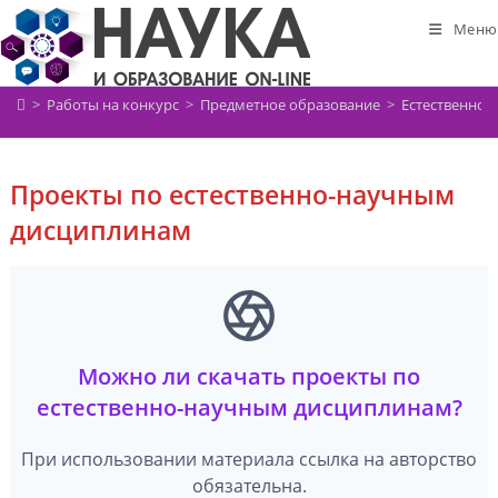
Перейти
Меню
к
содержимому
>
Работы на конкурс
>
Предметное образование
>
Естественно-
Проекты по естественно-научным
дисциплинам
Можно ли скачать проекты по
естественно-научным дисциплинам?
При использовании материала ссылка на авторство
обязательна.