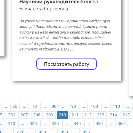
Научный руководитель:
Конева
Елизавета Сергеевна
На уроке математики мы прочитали следующую
задачу: “ Площадь листа цветной бумаги равна
100 см𑄸. из него вырезали 9 квадратов, площадью
по 9 см𑄸 каждый. Найди площадь оставшейся
части.” Я предположила, что фигура может быть
не только квадратом. Цель:...
Посмотреть работу
...
60
...
70
...
80
...
90
...
100
...
110
...
5
206
207
208
209
210
211
212
213
214
215
..
310
...
320
...
330
...
340
...
350
...
360
..
0
...
470
...
480
...
490
...
496