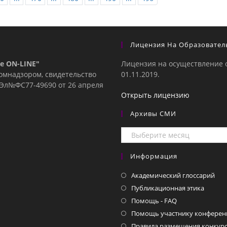
Лицензия На Образовател
е ON-LINE"
Лицензия на осуществление 
комнадзором, свидетельство
01.11.2019.
е Эл№ФC77-49690 от 26 апреля
Открыть лицензию
Архивы СМИ
Архивы
СМИ
Информация
Академический глоссарий
Публикационная этика
Помощь - FAQ
Помощь участнику конферен
Правила размещения конкурс