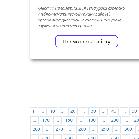
Класс: 11 Предмет: химия Тема урока согласно
учебно-тематическому плану рабочей
программы: Дисперсные системы Тип урока:
изучения нового материала
Посмотреть работу
1
...
10
...
20
...
30
...
40
...
50
...
170
...
180
...
190
...
200
...
20
260
...
270
...
280
...
290
...
300
.
...
420
...
430
...
440
...
450
...
46