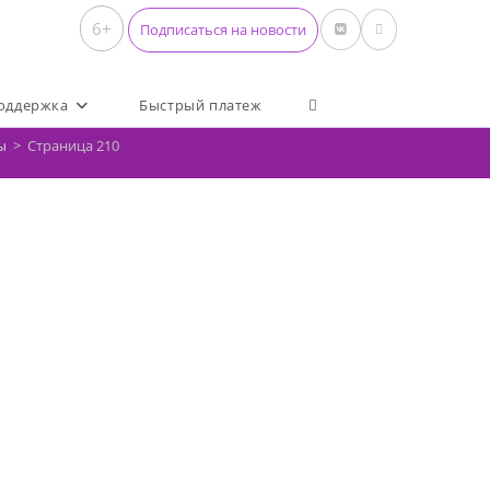
6+
Подписаться на новости
Переключить поиск по 
оддержка
Быстрый платеж
ы
>
Страница 210