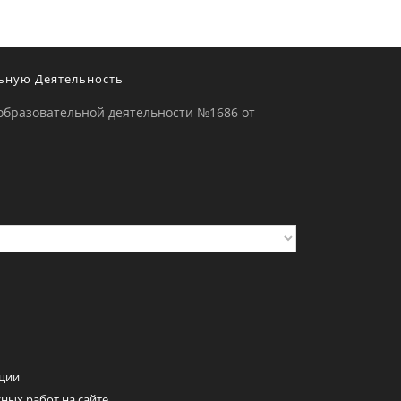
ьную Деятельность
образовательной деятельности №1686 от
ции
ных работ на сайте