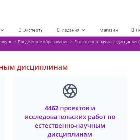
Эксперты
Издания
Магазин
П
онкурс
>
Предметное образование
>
Естественно-научные дисциплин
чным дисциплинам
4462
проектов и
исследовательских работ по
естественно-научным
дисциплинам