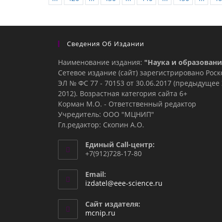
Сведения Об Издании
Наименование издания:
"Наука и образовани
Сетевое издание (сайт) зарегистрировано Рос
ЭЛ № ФС 77 - 70153 от 30.06.2017 (предыдуще
2012). Возрастная категория сайта 6+
Корман М.О. - Ответственный редактор
Учредитель: ООО "МЦНИП"
Гл.редактор: Скопин А.О.
Единый Call-центр:
+7(912)728-17-80
Email:
Откроется
izdatel@eee-science.ru
в
вашем
Сайт издателя:
приложении
mcnip.ru