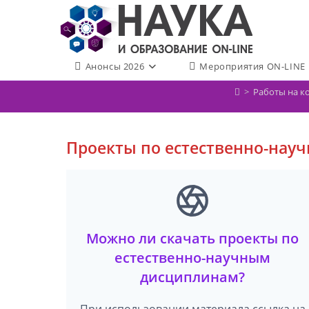
Перейти
к
содержимому
Анонсы 2026
Мероприятия ON-LINE
>
Работы на к
Проекты по естественно-нау
Можно ли скачать проекты по
естественно-научным
дисциплинам?
При использовании материала ссылка на