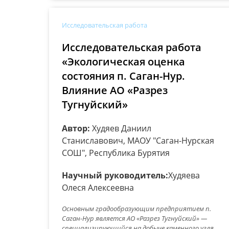
Исследовательская работа
Исследовательская работа
«Экологическая оценка
состояния п. Саган-Нур.
Влияние АО «Разрез
Тугнуйский»
Автор:
Худяев Даниил
Станиславович, МАОУ "Саган-Нурская
СОШ", Республика Бурятия
Научный руководитель:
Худяева
Олеся Алексеевна
Основным градообразующим предприятием п.
Саган-Нур является АО «Разрез Тугнуйский» —
специализирующийся на добыче каменного угля