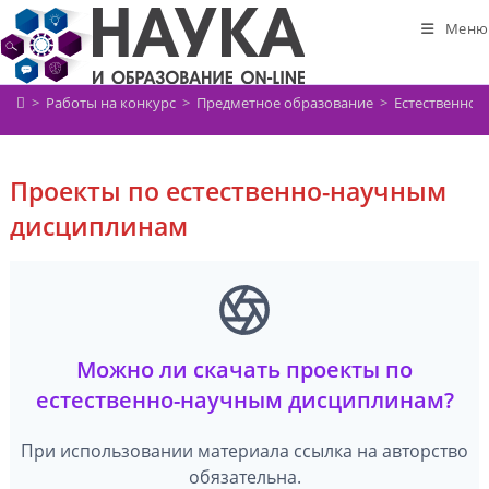
Перейти
Меню
к
содержимому
>
Работы на конкурс
>
Предметное образование
>
Естественно-
Проекты по естественно-научным
дисциплинам
Можно ли скачать проекты по
естественно-научным дисциплинам?
При использовании материала ссылка на авторство
обязательна.