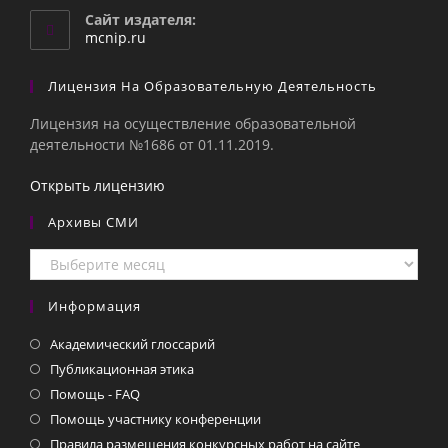
вашем
Сайт издателя:
приложении
mcnip.ru
Лицензия На Образовательную Деятельность
Лицензия на осуществление образовательной
деятельности №1686 от 01.11.2019.
Открыть лицензию
Архивы СМИ
Архивы
СМИ
Информация
Академический глоссарий
Публикационная этика
Помощь - FAQ
Помощь участнику конференции
Правила размещения конкурсных работ на сайте