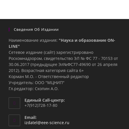
Сведения Об Издании
Наименование издания:
"Наука и образование ON-
LINE"
Сетевое издание (сайт) зарегистрировано
Роскомнадзором, свидетельство ЭЛ № ФС 77 - 70153 от
30.06.2017 (предыдущее Эл№ФC77-49690 от 26 апреля
2012). Возрастная категория сайта 6+
Корман М.О. - Ответственный редактор
Учредитель: ООО "МЦНИП"
Гл.редактор: Скопин А.О.
Единый Call-центр:
+7(912)728-17-80
Email:
Откроется
izdatel@eee-science.ru
в