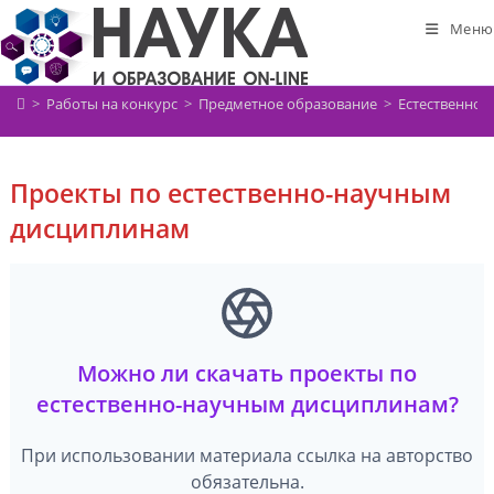
Перейти
Меню
к
содержимому
>
Работы на конкурс
>
Предметное образование
>
Естественно-
Проекты по естественно-научным
дисциплинам
Можно ли скачать проекты по
естественно-научным дисциплинам?
При использовании материала ссылка на авторство
обязательна.