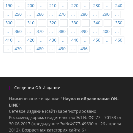
190
...
200
...
210
...
220
...
230
...
240
...
250
...
260
...
270
...
280
...
290
...
300
...
310
...
320
...
330
...
340
...
350
...
360
...
370
...
380
...
390
...
400
...
410
...
420
...
430
...
440
...
450
...
460
...
470
...
480
...
490
...
496
Сведения Об Издании
Наименование издания:
"Наука и образование ON-
LINE"
Сетевое издание (сайт) зарегистрировано
Роскомнадзором, свидетельство ЭЛ № ФС 77 - 70153 от
30.06.2017 (предыдущее Эл№ФC77-49690 от 26 апреля
2012). Возрастная категория сайта 6+