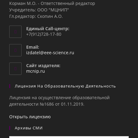
Корман М.О. - Ответственный редактор
Учредитель: ООО "МЦНИП"
Гл.редактор: Скопин А.О.
Единый Call-центр:
+7(912)728-17-80
Email:
Откроется
izdatel@eee-science.ru
в
вашем
Сайт издателя:
приложении
mcnip.ru
Лицензия На Образовательную Деятельность
Лицензия на осуществление образовательной
деятельности №1686 от 01.11.2019.
Открыть лицензию
Архивы СМИ