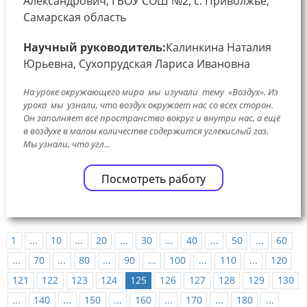
Александрович, ГБОУ СОШ №2, с. Приволжье,
Самарская область
Научный руководитель:
Калинкина Наталия
Юрьевна, Сухопрудская Лариса Ивановна
На уроке окружающего мира мы изучали тему «Воздух». Из
урока мы узнали, что воздух окружает нас со всех сторон.
Он заполняет всё пространство вокруг и внутри нас, а ещё
в воздухе в малом количестве содержится углекислый газ.
Мы узнали, что угл...
Посмотреть работу
1
...
10
...
20
...
30
...
40
...
50
...
60
...
70
...
80
...
90
...
100
...
110
...
120
121
122
123
124
125
126
127
128
129
130
...
140
...
150
...
160
...
170
...
180
...