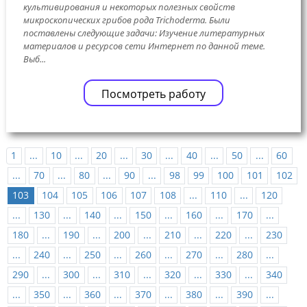
культивирования и некоторых полезных свойств
микроскопических грибов рода Trichoderma. Были
поставлены следующие задачи: Изучение литературных
материалов и ресурсов сети Интернет по данной теме.
Выб...
Посмотреть работу
1
...
10
...
20
...
30
...
40
...
50
...
60
...
70
...
80
...
90
...
98
99
100
101
102
103
104
105
106
107
108
...
110
...
120
...
130
...
140
...
150
...
160
...
170
...
180
...
190
...
200
...
210
...
220
...
230
...
240
...
250
...
260
...
270
...
280
...
290
...
300
...
310
...
320
...
330
...
340
...
350
...
360
...
370
...
380
...
390
...