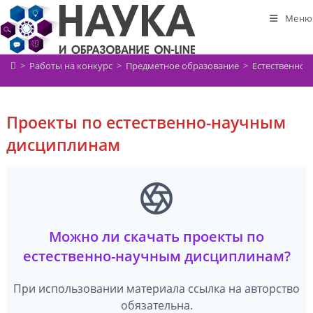
Перейти
Меню
к
содержимому
>
Работы на конкурс
>
Предметное образование
>
Естественно-
Проекты по естественно-научным
дисциплинам
Можно ли скачать проекты по
естественно-научным дисциплинам?
При использовании материала ссылка на авторство
обязательна.