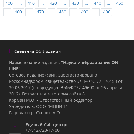
400
...
410
...
420
...
430
...
440
...
450
...
460
...
470
...
480
...
490
...
496
Сведения Об Издании
Наименование издания:
"Наука и образование ON-
LINE"
Сетевое издание (сайт) зарегистрировано
Роскомнадзором, свидетельство ЭЛ № ФС 77 - 70153 от
30.06.2017 (предыдущее Эл№ФC77-49690 от 26 апреля
2012). Возрастная категория сайта 6+
Корман М.О. - Ответственный редактор
Учредитель: ООО "МЦНИП"
Гл.редактор: Скопин А.О.
Единый Call-центр:
+7(912)728-17-80