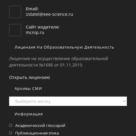
Email:
Откроется
izdatel@eee-science.ru
в
вашем
Сайт издателя:
приложении
mcnip.ru
Лицензия На Образовательную Деятельность
Лицензия на осуществление образовательной
деятельности №1686 от 01.11.2019.
Открыть лицензию
Архивы СМИ
Архивы
СМИ
Информация
Академический глоссарий
Публикационная этика