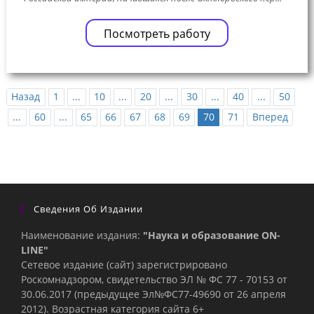
Посмотреть работу
Назад
1
...
10
...
20
...
30
...
40
...
50
...
60
...
65
66
67
68
69
70
71
Вперед
Сведения Об Издании
Наименование издания:
"Наука и образование ON-
LINE"
Сетевое издание (сайт) зарегистрировано
Роскомнадзором, свидетельство ЭЛ № ФС 77 - 70153 от
30.06.2017 (предыдущее Эл№ФC77-49690 от 26 апреля
2012). Возрастная категория сайта 6+