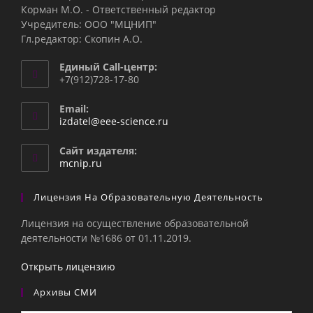
Корман М.О. - Ответственный редактор
Учредитель: ООО "МЦНИП"
Гл.редактор: Скопин А.О.
Единый Call-центр:
+7(912)728-17-80
Email:
Откроется
izdatel@eee-science.ru
в
вашем
Сайт издателя:
приложении
mcnip.ru
Лицензия На Образовательную Деятельность
Лицензия на осуществление образовательной
деятельности №1686 от 01.11.2019.
Открыть лицензию
Архивы СМИ