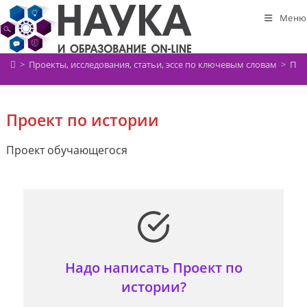
Перейти
Меню
к
содержимому
>
Проекты, исследования, статьи, эссе по ключевым словам
>
Про
Проект по истории
Проект обучающегося
Надо написать Проект по
истории?