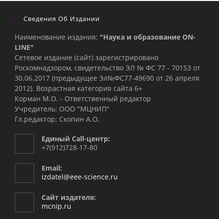
Сведения Об Издании
Наименование издания:
"Наука и образование ON-
LINE"
Сетевое издание (сайт) зарегистрировано
Роскомнадзором, свидетельство ЭЛ № ФС 77 - 70153 от
30.06.2017 (предыдущее Эл№ФC77-49690 от 26 апреля
2012). Возрастная категория сайта 6+
Корман М.О. - Ответственный редактор
Учредитель: ООО "МЦНИП"
Гл.редактор: Скопин А.О.
Единый Call-центр:
+7(912)728-17-80
Email:
Откроется
izdatel@eee-science.ru
в
вашем
Сайт издателя:
приложении
mcnip.ru