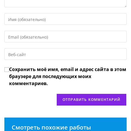
Введите
свое
имя
Введите
или
свой
имя
email-
пользователя,
Введите
адрес,
чтобы
URL
чтобы
прокомментировать
вашего
прокомментировать
Сохранить моё имя, email и адрес сайта в этом
веб-
сайта
браузере для последующих моих
(необязательно)
комментариев.
Смотреть похожие работы