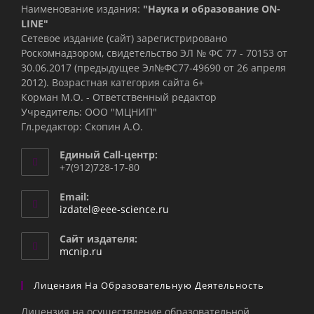
Наименование издания:
"Наука и образование ON-
LINE"
Сетевое издание (сайт) зарегистрировано
Роскомнадзором, свидетельство ЭЛ № ФС 77 - 70153 от
30.06.2017 (предыдущее Эл№ФC77-49690 от 26 апреля
2012). Возрастная категория сайта 6+
Корман М.О. - Ответственный редактор
Учредитель: ООО "МЦНИП"
Гл.редактор: Скопин А.О.
Единый Call-центр:
+7(912)728-17-80
Email:
Откроется
izdatel@eee-science.ru
в
вашем
Сайт издателя:
приложении
mcnip.ru
Лицензия На Образовательную Деятельность
Лицензия на осуществление образовательной