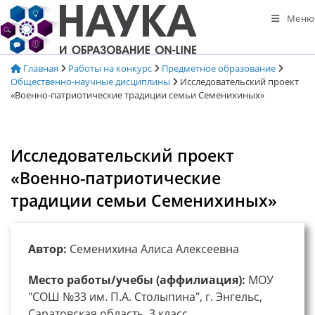
Перейти
Меню
к
содержимому
Главная
Работы на конкурс
Предметное образование
Общественно-научные дисциплины
Исследовательский проект
«Военно-патриотические традиции семьи Семенихиных»
Исследовательский проект
«Военно-патриотические
традиции семьи Семенихиных»
Автор:
Семенихина Алиса Алексеевна
Место работы/учебы (аффилиация):
МОУ
"СОШ №33 им. П.А. Столыпина", г. Энгельс,
Саратовская область, 3 класс