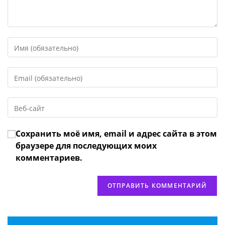
Введите
свое
имя
Введите
или
свой
имя
email-
пользователя,
Введите
адрес,
чтобы
URL
чтобы
прокомментировать
вашего
прокомментировать
Сохранить моё имя, email и адрес сайта в этом
веб-
сайта
браузере для последующих моих
(необязательно)
комментариев.