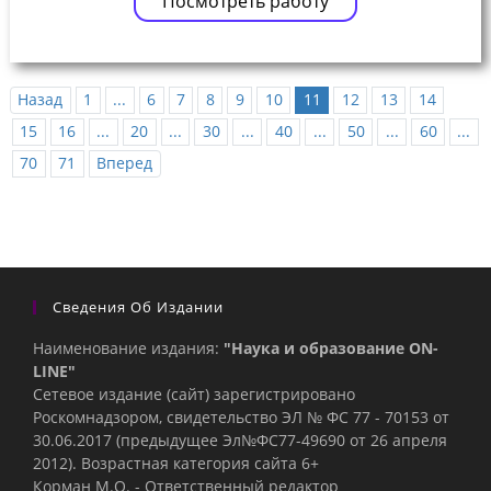
Посмотреть работу
Назад
1
...
6
7
8
9
10
11
12
13
14
15
16
...
20
...
30
...
40
...
50
...
60
...
70
71
Вперед
Сведения Об Издании
Наименование издания:
"Наука и образование ON-
LINE"
Сетевое издание (сайт) зарегистрировано
Роскомнадзором, свидетельство ЭЛ № ФС 77 - 70153 от
30.06.2017 (предыдущее Эл№ФC77-49690 от 26 апреля
2012). Возрастная категория сайта 6+
Корман М.О. - Ответственный редактор