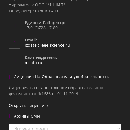
Учредитель: ООО "МЦНИП"
Гл.редактор: Скопин А.О.
Единый Call-центр:
+7(912)728-17-80
Email:
Откроется
izdatel@eee-science.ru
в
вашем
Сайт издателя:
приложении
mcnip.ru
Лицензия На Образовательную Деятельность
Лицензия на осуществление образовательной
деятельности №1686 от 01.11.2019.
Открыть лицензию
Архивы СМИ
Архивы