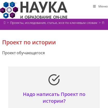
Перейти
Меню
к
содержимому
>
Проекты, исследования, статьи, эссе по ключевым словам
>
Про
Проект по истории
Проект обучающегося
Надо написать Проект по
истории?