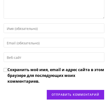
Введите
свое
имя
Введите
или
свой
имя
email-
пользователя,
Введите
адрес,
чтобы
URL
чтобы
прокомментировать
вашего
прокомментировать
Сохранить моё имя, email и адрес сайта в этом
веб-
сайта
браузере для последующих моих
(необязательно)
комментариев.