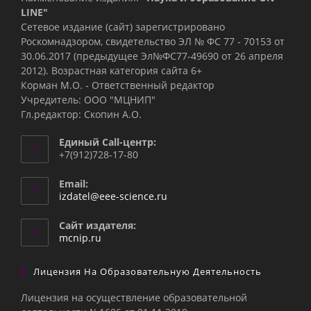
LINE"
Сетевое издание (сайт) зарегистрировано
Роскомнадзором, свидетельство ЭЛ № ФС 77 - 70153 от
30.06.2017 (предыдущее Эл№ФC77-49690 от 26 апреля
2012). Возрастная категория сайта 6+
Корман М.О. - Ответственный редактор
Учредитель: ООО "МЦНИП"
Гл.редактор: Скопин А.О.
Единый Call-центр:
+7(912)728-17-80
Email:
Откроется
izdatel@eee-science.ru
в
вашем
Сайт издателя:
приложении
mcnip.ru
Лицензия На Образовательную Деятельность
Лицензия на осуществление образовательной