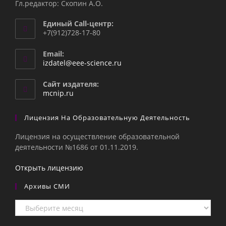
Гл.редактор: Скопин А.О.
Единый Call-центр:
+7(912)728-17-80
Email:
Откроется
izdatel@eee-science.ru
в
вашем
Сайт издателя:
приложении
mcnip.ru
Лицензия На Образовательную Деятельность
Лицензия на осуществление образовательной
деятельности №1686 от 01.11.2019.
Открыть лицензию
Архивы СМИ
Архивы
СМИ