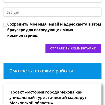
свой
имя
email-
пользователя,
Введите
адрес,
чтобы
URL
чтобы
прокомментировать
вашего
прокомментировать
Сохранить моё имя, email и адрес сайта в этом
веб-
сайта
браузере для последующих моих
(необязательно)
комментариев.
Смотреть похожие работы
Проект «История города Чехова как
уникальный туристический маршрут
Московской области»