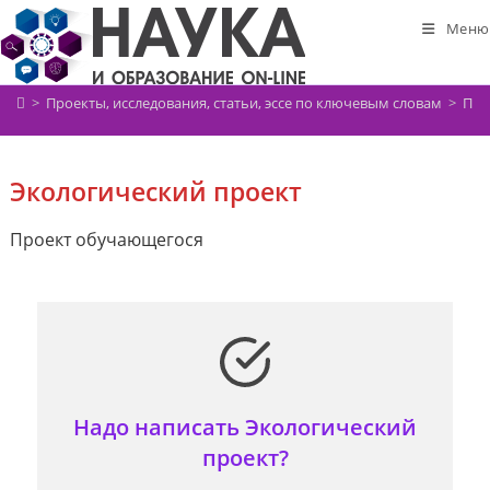
Перейти
Меню
к
содержимому
>
Проекты, исследования, статьи, эссе по ключевым словам
>
Про
Экологический проект
Проект обучающегося
Надо написать Экологический
проект?