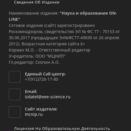
Сведения Об Издании
Наименование издания:
"Наука и образование ON-
LINE"
Сетевое издание (сайт) зарегистрировано
Роскомнадзором, свидетельство ЭЛ № ФС 77 - 70153 от
30.06.2017 (предыдущее Эл№ФC77-49690 от 26 апреля
2012). Возрастная категория сайта 6+
Корман М.О. - Ответственный редактор
Учредитель: ООО "МЦНИП"
Гл.редактор: Скопин А.О.
Единый Call-центр:
+7(912)728-17-80
Email:
Откроется
izdatel@eee-science.ru
в
вашем
Сайт издателя:
приложении
mcnip.ru
Лицензия На Образовательную Деятельность