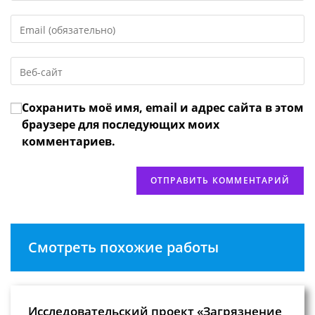
имя
Введите
или
свой
имя
email-
пользователя,
Введите
адрес,
чтобы
URL
чтобы
прокомментировать
вашего
прокомментировать
Сохранить моё имя, email и адрес сайта в этом
веб-
сайта
браузере для последующих моих
(необязательно)
комментариев.
Смотреть похожие работы
Исследовательский проект «Загрязнение