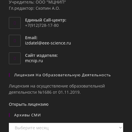
Учредитель: ООО "МЦНИП"
Гл.редактор: Скопин А.О.
Единый Call-центр:
+7(912)728-17-80
Email:
Откроется
izdatel@eee-science.ru
в
вашем
Сайт издателя:
приложении
mcnip.ru
Лицензия На Образовательную Деятельность
Лицензия на осуществление образовательной
деятельности №1686 от 01.11.2019.
Открыть лицензию
Архивы СМИ
Архивы
СМИ