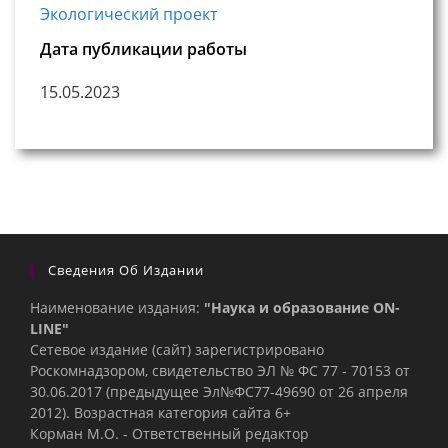
Экологический проект
Дата публикации работы
15.05.2023
Сведения Об Издании
Наименование издания:
"Наука и образование ON-
LINE"
Сетевое издание (сайт) зарегистрировано
Роскомнадзором, свидетельство ЭЛ № ФС 77 - 70153 от
30.06.2017 (предыдущее Эл№ФC77-49690 от 26 апреля
2012). Возрастная категория сайта 6+
Корман М.О. - Ответственный редактор