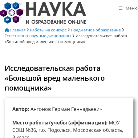
Перейти
Меню
к
содержимому
Главная
Работы на конкурс
Предметное образование
Естественно-научные дисциплины
Исследовательская работа
«Большой вред маленького помощника»
Исследовательская работа
«Большой вред маленького
помощника»
Автор:
Антонов Герман Геннадьевич
Место работы/учебы (аффилиация):
МОУ
СОШ №36, г.о. Подольск, Московская область,
3 класс