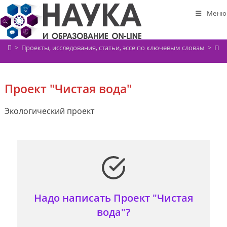
Перейти
Меню
к
содержимому
>
Проекты, исследования, статьи, эссе по ключевым словам
>
Про
Проект "Чистая вода"
Экологический проект
Надо написать Проект "Чистая
вода"?