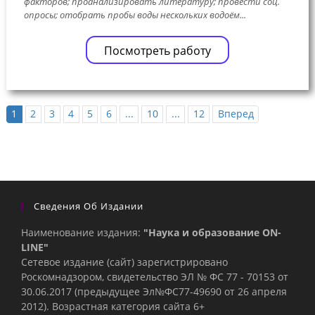
факторов; проанализировать литературу; провести соц.
опросы; отобрать пробы воды нескольких водоём...
Посмотреть работу
1
2
3
4
5
6
...
10
...
12
Вперед
Сведения Об Издании
Наименование издания:
"Наука и образование ON-
LINE"
Сетевое издание (сайт) зарегистрировано
Роскомнадзором, свидетельство ЭЛ № ФС 77 - 70153 от
30.06.2017 (предыдущее Эл№ФC77-49690 от 26 апреля
2012). Возрастная категория сайта 6+