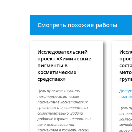
Смотреть похожие работы
Исследовательский
Иссл
проект «Химические
прое
пигменты в
сост
косметических
мето
средствах»
груп
Цель проекта: изучить
Доступ
некоторые химические
полнот
пигменты в косметических
средствах и изготовить их
Цель п
самостоятельно. Задачи
основн
работы: Изучить историю и
компон
цели использования
метода
пигментов в косметических
крови 