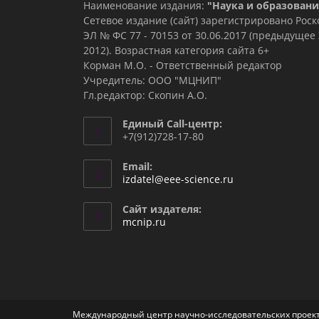
Наименование издания:
"Наука и образовани
Сетевое издание (сайт) зарегистрировано Рос
ЭЛ № ФС 77 - 70153 от 30.06.2017 (предыдуще
2012). Возрастная категория сайта 6+
Корман М.О. - Ответственный редактор
Учредитель: ООО "МЦНИП"
Гл.редактор: Скопин А.О.
Единый Call-центр:
+7(912)728-17-80
Email:
Откроется
izdatel@eee-science.ru
в
вашем
Сайт издателя:
приложении
mcnip.ru
Международный центр научно-исследовательских проект