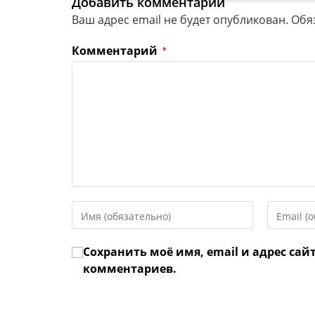
Добавить комментарий
Ваш адрес email не будет опубликован.
Обя
Комментарий
*
Введите
Введите
свое
свой
имя
email-
Сохранить моё имя, email и адрес сай
или
адрес,
имя
чтобы
комментариев.
пользователя,
прокомме
чтобы
прокомментировать