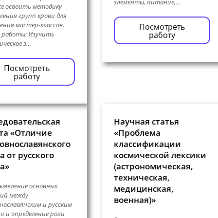
элементы, питание,…
е освоить методику
ления групп крови для
ения мастер-классов.
Посмотреть
 работы: Изучить
работу
ическое з…
Посмотреть
работу
едовательская
Научная статья
та «Отличие
«Проблема
овнославянского
классификации
а от русского
космической лексики
а»
(астрономическая,
техническая,
выявление основных
медицинская,
ий между
военная)»
нославянским и русским
и и определение роли