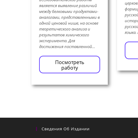
церков
является выявление различий
форми
между белковыми продуктами-
русско
аналогами, представленными в
истор
одной ценовой нише, на основе
русско
теоретического анализа и
языка.
результатов химического
эксперимента. Для
достижения поставленной…
Посмотреть
работу
Сведения Об Издании