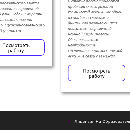
В статье рассматривается
нославянского языка в
проблема классификации
ровании современной
космической лексики как одной
й речи. Задачи: Изучить
из наиболее сложных и
ию возникновения
динамично развивающихся
го и церковнославянского
подсистем современной
 Изучить сис…
научной терминологии.
Обосновывается
Посмотреть
необходимость
работу
систематизации космической
лексики в связи с её межди…
Посмотреть
работу
Лицензия На Образовател