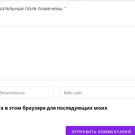
зательные поля помечены
*
Введите
URL
вашего
та в этом браузере для последующих моих
веб-
сайта
нтировать
(необязательно)