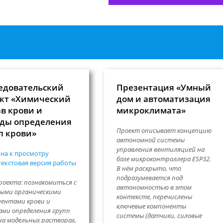
едовательский
Презентация «Умный
кт «Химический
дом и автоматизация
ав крови и
микроклимата»
ды определения
Проект описывает концепцию
п крови»
автономной системы
управления вентиляцией на
на к просмотру
базе микроконтроллера ESP32.
екстовая версия работы
В нём раскрыто, что
подразумевается под
роекта: познакомиться с
автономностью в этом
ыми органическими
контексте, перечислены
ентами крови и
ключевые компоненты
ми определения групп
системы (датчики, силовые
на модельных растворах,