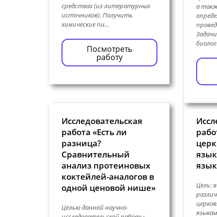
средствах (из литературных
а такж
источников). Получить
опреде
химические пи…
провед
Задачи
биолог
Посмотреть
работу
Исследовательская
Иссл
работа «Есть ли
рабо
разница?
церк
Сравнительный
язык
анализ протеиновых
язык
коктейлей-аналогов в
Цель: 
одной ценовой нише»
различ
церков
Целью данной научно-
языкам
исследовательской работы