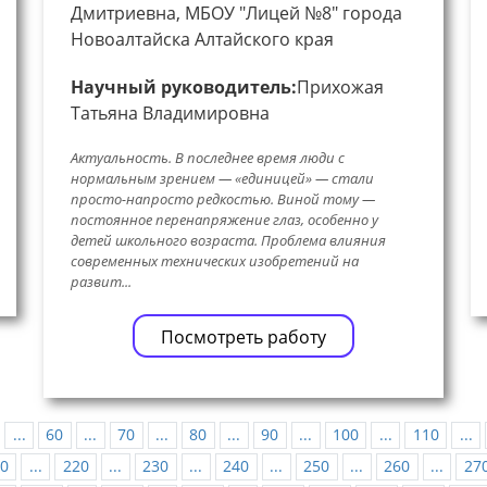
Дмитриевна, МБОУ "Лицей №8" города
Новоалтайска Алтайского края
Научный руководитель:
Прихожая
Татьяна Владимировна
Актуальность. В последнее время люди с
нормальным зрением — «единицей» — стали
просто-напросто редкостью. Виной тому —
постоянное перенапряжение глаз, особенно у
детей школьного возраста. Проблема влияния
современных технических изобретений на
развит...
Посмотреть работу
...
60
...
70
...
80
...
90
...
100
...
110
...
0
...
220
...
230
...
240
...
250
...
260
...
27