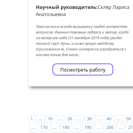
Научный руководитель:
Скляр Лариса
Анатольевна
Тема космоса всегда вызывала у людей множество
вопросов. Именно таковым задался и автор, когда
на вечернем небе (31 октября 2019 года) увидел
тонкий серп Луны, а ниже яркую звёздочку
(приложение А). Стало интересно разобраться с
неизвестным для меня...
Посмотреть работу
1
...
10
...
20
...
30
...
40
...
50
...
170
...
180
...
190
...
200
...
21