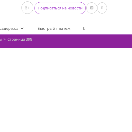
6+
Подписаться на новости
Переключить поиск по 
оддержка
Быстрый платеж
ы
>
Страница 398