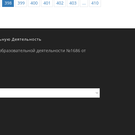
398
399
400
401
402
403
...
410
ьную Деятельность
образовательной деятельности №1686 от