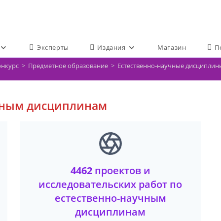
Эксперты
Издания
Магазин
П
онкурс
>
Предметное образование
>
Естественно-научные дисциплин
чным дисциплинам
4462
проектов и
исследовательских работ по
естественно-научным
дисциплинам