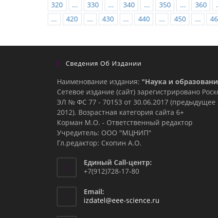
320
...
330
...
340
...
350
...
360
.
...
420
...
430
...
440
...
450
...
46
Сведения Об Издании
Наименование издания:
"Наука и образовани
Сетевое издание (сайт) зарегистрировано Рос
ЭЛ № ФС 77 - 70153 от 30.06.2017 (предыдуще
2012). Возрастная категория сайта 6+
Корман М.О. - Ответственный редактор
Учредитель: ООО "МЦНИП"
Гл.редактор: Скопин А.О.
Единый Call-центр:
+7(912)728-17-80
Email:
Откроется
izdatel@eee-science.ru
в
вашем