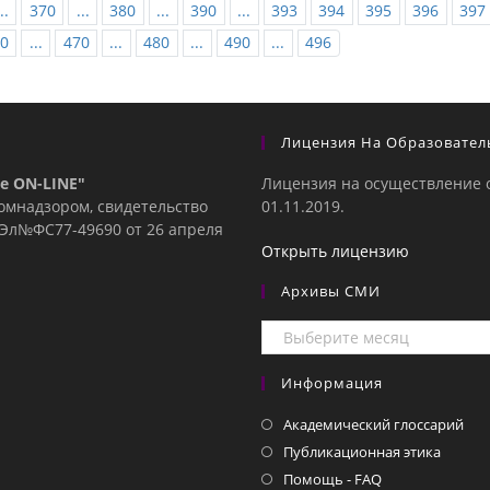
..
370
...
380
...
390
...
393
394
395
396
397
0
...
470
...
480
...
490
...
496
Лицензия На Образовател
е ON-LINE"
Лицензия на осуществление 
комнадзором, свидетельство
01.11.2019.
е Эл№ФC77-49690 от 26 апреля
Открыть лицензию
Архивы СМИ
Архивы
СМИ
Информация
Академический глоссарий
Публикационная этика
Помощь - FAQ