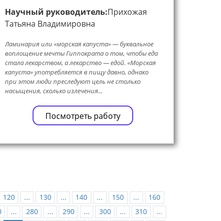
Научный руководитель:
Прихожая
Татьяна Владимировна
Ламинария или «морская капуста» — буквальное
воплощение мечты Гиппократа о том, чтобы еда
стала лекарством, а лекарство — едой. «Морская
капуста» употребляется в пищу давно, однако
при этом люди преследуют цель не столько
насыщения, сколько излечения...
Посмотреть работу
120
...
130
...
140
...
150
...
160
0
...
280
...
290
...
300
...
310
...