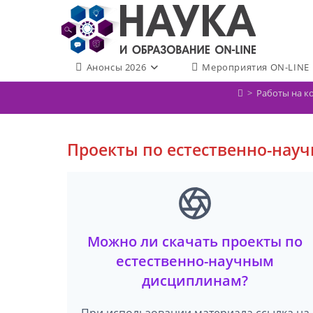
Перейти
к
содержимому
Анонсы 2026
Мероприятия ON-LINE
>
Работы на к
Проекты по естественно-нау
Можно ли скачать проекты по
естественно-научным
дисциплинам?
При использовании материала ссылка на