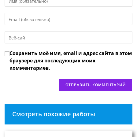
свое
имя
Введите
или
свой
имя
email-
пользователя,
Введите
адрес,
чтобы
URL
чтобы
прокомментировать
вашего
прокомментировать
Сохранить моё имя, email и адрес сайта в этом
веб-
сайта
браузере для последующих моих
(необязательно)
комментариев.
Смотреть похожие работы