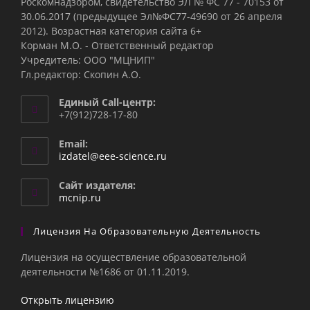
Роскомнадзором, свидетельство ЭЛ № ФС 77 - 70153 от
30.06.2017 (предыдущее Эл№ФC77-49690 от 26 апреля
2012). Возрастная категория сайта 6+
Корман М.О. - Ответственный редактор
Учредитель: ООО "МЦНИП"
Гл.редактор: Скопин А.О.
Единый Call-центр:
+7(912)728-17-80
Email:
Откроется
izdatel@eee-science.ru
в
вашем
Сайт издателя:
приложении
mcnip.ru
Лицензия На Образовательную Деятельность
Лицензия на осуществление образовательной
деятельности №1686 от 01.11.2019.
Открыть лицензию