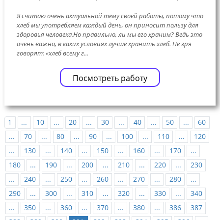
Я считаю очень актуальной тему своей работы, потому что
хлеб мы употребляем каждый день, он приносит пользу для
здоровья человека.Но правильно, ли мы его храним? Ведь это
очень важно, в каких условиях лучше хранить хлеб. Не зря
говорят: «хлеб всему г...
Посмотреть работу
1
...
10
...
20
...
30
...
40
...
50
...
60
...
70
...
80
...
90
...
100
...
110
...
120
...
130
...
140
...
150
...
160
...
170
...
180
...
190
...
200
...
210
...
220
...
230
...
240
...
250
...
260
...
270
...
280
...
290
...
300
...
310
...
320
...
330
...
340
...
350
...
360
...
370
...
380
...
386
387