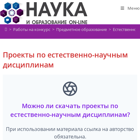
Перейти
Меню
к
содержимому
>
Работы на конкурс
>
Предметное образование
>
Естественно-
Проекты по естественно-научным
дисциплинам
Можно ли скачать проекты по
естественно-научным дисциплинам?
При использовании материала ссылка на авторство
обязательна.