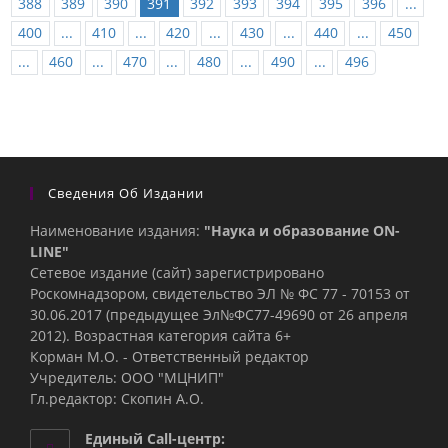
388
389
390
391
392
393
394
395
396
...
400
...
410
...
420
...
430
...
440
...
450
...
460
...
470
...
480
...
490
...
496
Сведения Об Издании
Наименование издания:
"Наука и образование ON-
LINE"
Сетевое издание (сайт) зарегистрировано
Роскомнадзором, свидетельство ЭЛ № ФС 77 - 70153 от
30.06.2017 (предыдущее Эл№ФC77-49690 от 26 апреля
2012). Возрастная категория сайта 6+
Корман М.О. - Ответственный редактор
Учредитель: ООО "МЦНИП"
Гл.редактор: Скопин А.О.
Единый Call-центр: