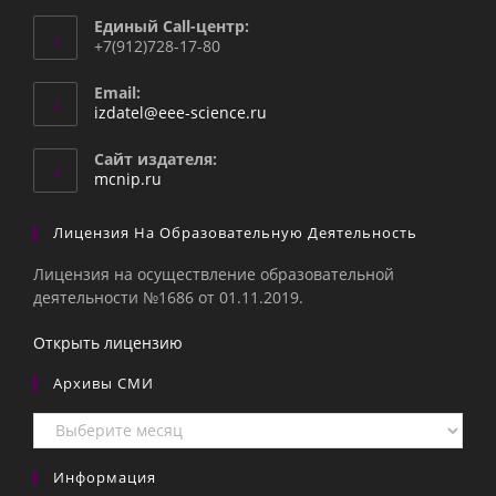
Единый Call-центр:
+7(912)728-17-80
Email:
Откроется
izdatel@eee-science.ru
в
вашем
Сайт издателя:
приложении
mcnip.ru
Лицензия На Образовательную Деятельность
Лицензия на осуществление образовательной
деятельности №1686 от 01.11.2019.
Открыть лицензию
Архивы СМИ
Архивы
СМИ
Информация