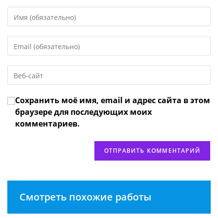
Введите
свое
имя
Введите
или
свой
имя
email-
пользователя,
Введите
адрес,
чтобы
URL
чтобы
прокомментировать
вашего
прокомментировать
Сохранить моё имя, email и адрес сайта в этом
веб-
сайта
браузере для последующих моих
(необязательно)
комментариев.
Смотреть похожие работы