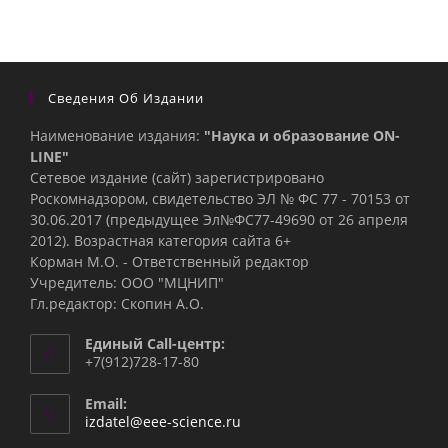
Сведения Об Издании
Наименование издания:
"Наука и образование ON-
LINE"
Сетевое издание (сайт) зарегистрировано
Роскомнадзором, свидетельство ЭЛ № ФС 77 - 70153 от
30.06.2017 (предыдущее Эл№ФC77-49690 от 26 апреля
2012). Возрастная категория сайта 6+
Корман М.О. - Ответственный редактор
Учредитель: ООО "МЦНИП"
Гл.редактор: Скопин А.О.
Единый Call-центр:
+7(912)728-17-80
Email:
Откроется
izdatel@eee-science.ru
в