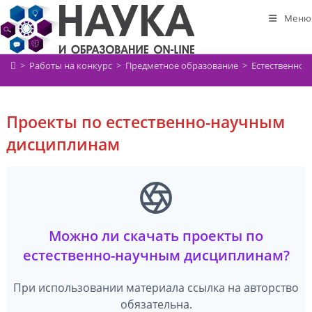
Перейти
Меню
к
содержимому
>
Работы на конкурс
>
Предметное образование
>
Естественно-
Проекты по естественно-научным
дисциплинам
Можно ли скачать проекты по
естественно-научным дисциплинам?
При использовании материала ссылка на авторство
обязательна.