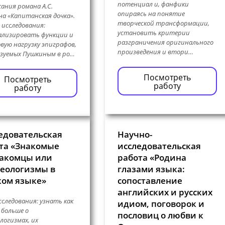
потенциал и, фанфики
ания романа А.С.
опираясь на понятие
а «Капитанская дочка».
творческой трансформации,
 исследования:
установить критерии
ализировать функции и
разграничения оригинального
вую нагрузку эпиграфов,
произведения и втори…
зуемых Пушкиным в ро…
Посмотреть
Посмотреть
работу
работу
едовательская
Научно-
та «Знакомые
исследовательская
акомцы или
работа «Родина
еологизмы в
глазами языка:
ком языке»
сопоставление
английских и русских
сследования: узнать как
идиом, поговорок и
больше о
пословиц о любви к
логизмах, их