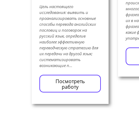
происх
Цель настоящего
многоо
исследования: выявить и
фразео
проанализировать основные
их в н
способы перевода английских
фразео
пословиц и поговорок на
какие 
русский язык, определив
употре
наиболее эффективную
переводческую стратегию для
их передачи на другой язык;
систематизировать
возникающие п…
Посмотреть
работу