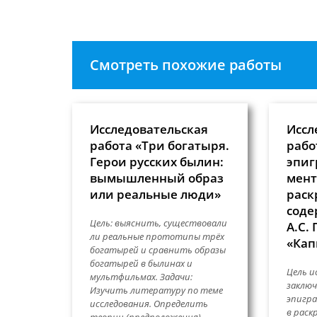
прокомментировать
Смотреть похожие работы
Исследовательская
Иссл
работа «Три богатыря.
рабо
Герои русских былин:
эпиг
вымышленный образ
мент
или реальные люди»
раск
соде
Цель: выяснить, существовали
А.С.
ли реальные прототипы трёх
«Кап
богатырей и сравнить образы
богатырей в былинах и
Цель и
мультфильмах. Задачи:
заключ
Изучить литературу по теме
эпигра
исследования. Определить
в раск
теории (предположения),