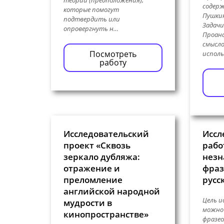
содерж
которые помогут
Пушкин
подтвердить или
Задачи
опровергнуть н…
Проан
смысло
Посмотреть
исполь
работу
Исследовательский
Иссл
проект «Сквозь
рабо
зеркало дубляжа:
незн
отражение и
фраз
преломление
русс
английской народной
Цель и
мудрости в
можно 
кинопространстве»
фразео