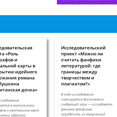
едовательская
Исследовательский
та «Роль
проект «Можно ли
рафов и
считать фанфики
альной карты в
литературой: где
рытии идейного
границы между
ржания романа
творчеством и
 Пушкина
плагиатом?»
итанская дочка»
В ходе исследования
планируется достижение
сследования
следующей цели — исследовать
ается в анализе роли
феномен фанфиков,
фов и ментальных карт
определить их творческий
рытии идейного