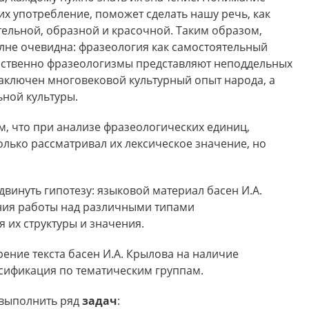
х употребление, поможет сделать нашу речь, как
тельной, образной и красочной. Таким образом,
лне очевидна: фразеология как самостоятельный
обственно фразеологизмы представляют неподдельных
 заключен многовековой культурный опыт народа, а
ьной культуры.
м, что при анализе фразеологических единиц,
только рассматривал их лексическое значение, но
винуть гипотезу: языковой материал басен И.А.
ния работы над различными типами
 их структуры и значения.
ение текста басен И.А. Крылова на наличие
сификация по тематическим группам.
 выполнить ряд
задач
: