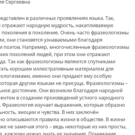
я Сергеевна
едставлен в различных проявлениях языка. Так,
и отражают народную мудрость, накапливаемую
з поколения в поколение. Очень часто фразеологизмы
и, они становятся узнаваемыми благодаря
 и поэтов. Например, многочисленные фразеологизмы
льких поколений людей, при этом они отражают
да. Так как фразеологизмы являются спутниками
 стать хорошим иллюстративным материалом для
зеологизмами, именно они придают ему особую
 которая другим языкам не присуща. Фразеологизмы –
ьное достояние. Они возникли благодаря народной
ентом в создании произведений устного народного
. Фразеология изучает выражения, которые образно
ость, эмоции и чувства. В них заключён
но описываются правила жизни в обществе. В жизни
же не замечая этого – ведь некоторые из них просты,
да, каждому нужно знать их значение. Понимание