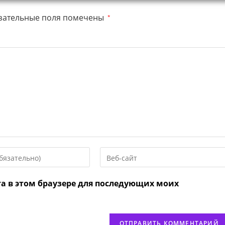
зательные поля помечены
*
Введите
URL
вашего
та в этом браузере для последующих моих
веб-
сайта
нтировать
(необязательно)