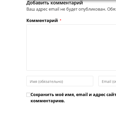
Добавить комментарий
Ваш адрес email не будет опубликован.
Обя
Комментарий
*
Введите
Введите
свое
свой
имя
email-
Сохранить моё имя, email и адрес сай
или
адрес,
имя
чтобы
комментариев.
пользователя,
прокомме
чтобы