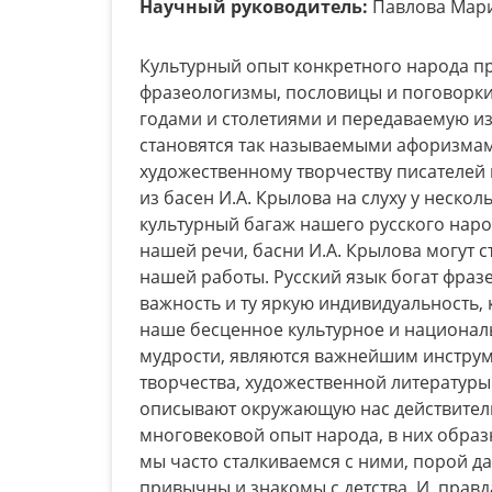
Научный руководитель:
Павлова Мари
Культурный опыт конкретного народа пр
фразеологизмы, пословицы и поговорк
годами и столетиями и передаваемую и
становятся так называемыми афоризмам
художественному творчеству писателей
из басен И.А. Крылова на слуху у неско
культурный багаж нашего русского наро
нашей речи, басни И.А. Крылова могут
нашей работы. Русский язык богат фра
важность и ту яркую индивидуальность,
наше бесценное культурное и национал
мудрости, являются важнейшим инструм
творчества, художественной литературы
описывают окружающую нас действительн
многовековой опыт народа, в них образ
мы часто сталкиваемся с ними, порой да
привычны и знакомы с детства. И, прав