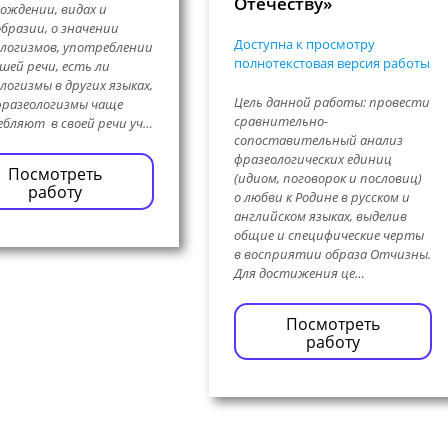
Отечеству»
ождении, видах и
бразии, о значении
Доступна к просмотру
логизмов, употреблении
полнотекстовая версия работы
ашей речи, есть ли
логизмы в других языках,
Цель данной работы: провести
фразеологизмы чаще
сравнительно-
бляют в своей речи уч…
сопоставительный анализ
фразеологических единиц
Посмотреть
(идиом, поговорок и пословиц)
работу
о любви к Родине в русском и
английском языках, выделив
общие и специфические черты
в восприятии образа Отчизны.
Для достижения це…
Посмотреть
работу