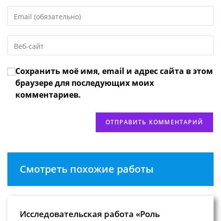
имя
Введите
или
свой
имя
email-
пользователя,
Введите
адрес,
чтобы
URL
чтобы
прокомментировать
вашего
прокомментировать
Сохранить моё имя, email и адрес сайта в этом
веб-
сайта
браузере для последующих моих
(необязательно)
комментариев.
Смотреть похожие работы
Исследовательская работа «Роль