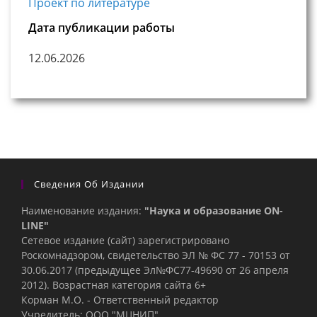
Проект по литературе
Дата публикации работы
12.06.2026
Сведения Об Издании
Наименование издания:
"Наука и образование ON-
LINE"
Сетевое издание (сайт) зарегистрировано
Роскомнадзором, свидетельство ЭЛ № ФС 77 - 70153 от
30.06.2017 (предыдущее Эл№ФC77-49690 от 26 апреля
2012). Возрастная категория сайта 6+
Корман М.О. - Ответственный редактор
Учредитель: ООО "МЦНИП"