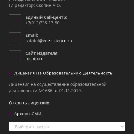
Гл.редактор: Скопин А.О.
Единый Call-центр:
+7(912)728-17-80
Email:
Откроется
izdatel@eee-science.ru
в
вашем
Сайт издателя:
приложении
mcnip.ru
Лицензия На Образовательную Деятельность
Лицензия на осуществление образовательной
деятельности №1686 от 01.11.2019.
Открыть лицензию
Архивы СМИ
Архивы
СМИ