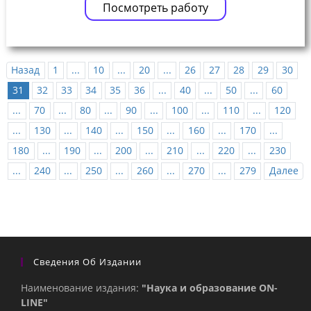
Посмотреть работу
Назад
1
...
10
...
20
...
26
27
28
29
30
31
32
33
34
35
36
...
40
...
50
...
60
...
70
...
80
...
90
...
100
...
110
...
120
...
130
...
140
...
150
...
160
...
170
...
180
...
190
...
200
...
210
...
220
...
230
...
240
...
250
...
260
...
270
...
279
Далее
Сведения Об Издании
Наименование издания:
"Наука и образование ON-
LINE"