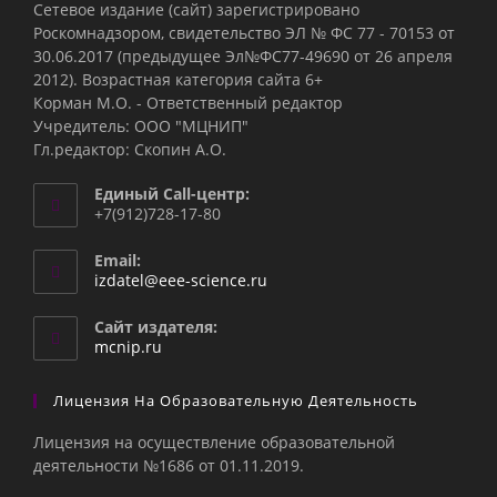
Сетевое издание (сайт) зарегистрировано
Роскомнадзором, свидетельство ЭЛ № ФС 77 - 70153 от
30.06.2017 (предыдущее Эл№ФC77-49690 от 26 апреля
2012). Возрастная категория сайта 6+
Корман М.О. - Ответственный редактор
Учредитель: ООО "МЦНИП"
Гл.редактор: Скопин А.О.
Единый Call-центр:
+7(912)728-17-80
Email:
Откроется
izdatel@eee-science.ru
в
вашем
Сайт издателя:
приложении
mcnip.ru
Лицензия На Образовательную Деятельность
Лицензия на осуществление образовательной
деятельности №1686 от 01.11.2019.