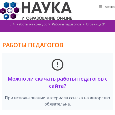
Перейти
Меню
к
содержимому
>
Работы на конкурс
>
Работы педагогов
>
Страница 31
РАБОТЫ ПЕДАГОГОВ
Можно ли скачать работы педагогов с
сайта?
При использовании материала ссылка на авторство
обязательна.