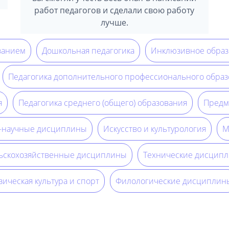
работ педагогов и сделали свою работу
лучше.
ванием
Дошкольная педагогика
Инклюзивное образ
Педагогика дополнительного профессионального образ
я
Педагогика среднего (общего) образования
Предм
о-научные дисциплины
Искусство и культурология
М
ьскохозяйственные дисциплины
Технические дисцип
ическая культура и спорт
Филологические дисциплин