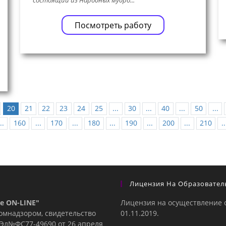
Посмотреть работу
20
21
22
23
24
25
...
30
...
40
...
50
...
..
160
...
170
...
180
...
190
...
200
...
210
..
Лицензия На Образовател
е ON-LINE"
Лицензия на осуществление 
комнадзором, свидетельство
01.11.2019.
е Эл№ФC77-49690 от 26 апреля