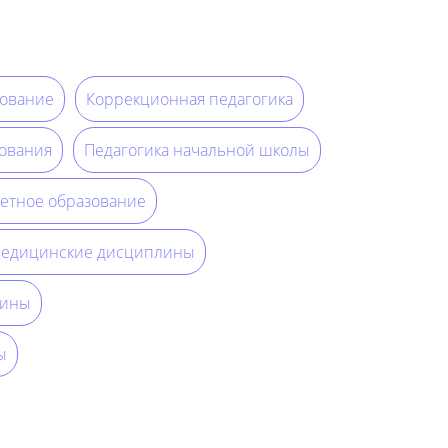
ование
Коррекционная педагогика
ования
Педагогика начальной школы
етное образование
едицинские дисциплины
лины
ы