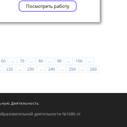
Посмотреть работу
60
...
70
...
80
...
90
...
100
...
.
220
...
230
...
240
...
250
...
260
ьную Деятельность
образовательной деятельности №1686 от