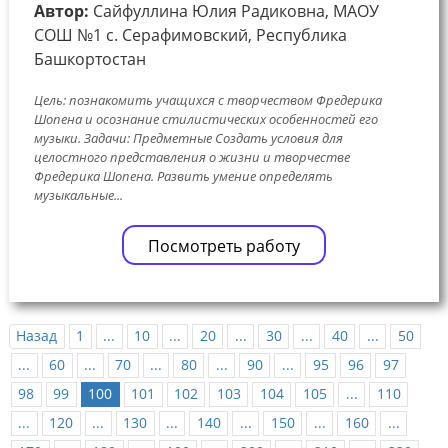
Автор:
Сайфуллина Юлия Радиковна, МАОУ
СОШ №1 с. Серафимовский, Республика
Башкортостан
Цель: познакомить учащихся с творчеством Фредерика
Шопена и осознание стилистических особенностей его
музыки. Задачи: Предметные Создать условия для
целостного представления о жизни и творчестве
Фредерика Шопена. Развить умение определять
музыкальные...
Посмотреть работу
Назад
1
...
10
...
20
...
30
...
40
...
50
...
60
...
70
...
80
...
90
...
95
96
97
98
99
100
101
102
103
104
105
...
110
...
120
...
130
...
140
...
150
...
160
...