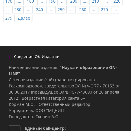
170
...
180
...
190
...
200
...
210
...
220
...
230
...
240
...
250
...
260
...
270
...
279
Далее
Сведения Об Издании
Наименование издания:
"Наука и образование ON-
LINE"
Сетевое издание (сайт) зарегистрировано
Роскомнадзором, свидетельство ЭЛ № ФС 77 - 70153 от
30.06.2017 (предыдущее Эл№ФC77-49690 от 26 апреля
2012). Возрастная категория сайта 6+
Корман М.О. - Ответственный редактор
Учредитель: ООО "МЦНИП"
Гл.редактор: Скопин А.О.
Единый Call-центр: