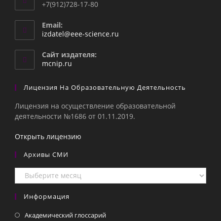
+7(912)728-17-80
Email:
Откроется
izdatel@eee-science.ru
в
вашем
Сайт издателя:
приложении
mcnip.ru
Лицензия На Образовательную Деятельность
Лицензия на осуществление образовательной
деятельности №1686 от 01.11.2019.
Открыть лицензию
Архивы СМИ
Архивы
СМИ
Информация
Академический глоссарий