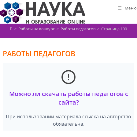
Перейти
Меню
к
содержимому
>
Работы на конкурс
>
Работы педагогов
>
Страница 100
РАБОТЫ ПЕДАГОГОВ
Можно ли скачать работы педагогов с
сайта?
При использовании материала ссылка на авторство
обязательна.