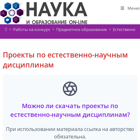
Перейти
Меню
к
содержимому
>
Работы на конкурс
>
Предметное образование
>
Естественно-
Проекты по естественно-научным
дисциплинам
Можно ли скачать проекты по
естественно-научным дисциплинам?
При использовании материала ссылка на авторство
обязательна.