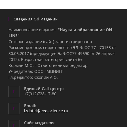
Сведения Об Издании
Наименование издания:
"Наука и образование ON-
LINE"
Сетевое издание (сайт) зарегистрировано
Роскомнадзором, свидетельство ЭЛ № ФС 77 - 70153 от
30.06.2017 (предыдущее Эл№ФC77-49690 от 26 апреля
2012). Возрастная категория сайта 6+
Корман М.О. - Ответственный редактор
Учредитель: ООО "МЦНИП"
Гл.редактор: Скопин А.О.
Единый Call-центр:
+7(912)728-17-80
Email:
Откроется
izdatel@eee-science.ru
в
вашем
Сайт издателя:
приложении