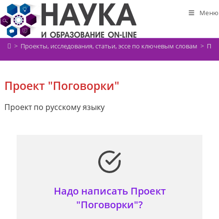
Перейти
Меню
к
содержимому
>
Проекты, исследования, статьи, эссе по ключевым словам
>
Про
Проект "Поговорки"
Проект по русскому языку
Надо написать Проект
"Поговорки"?