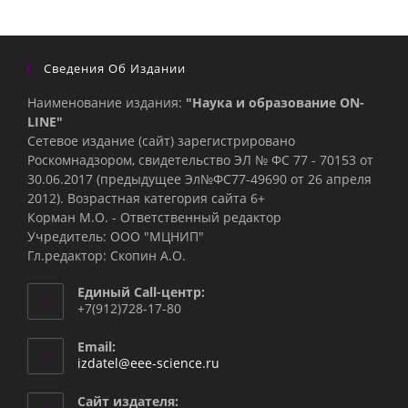
Сведения Об Издании
Наименование издания:
"Наука и образование ON-
LINE"
Сетевое издание (сайт) зарегистрировано
Роскомнадзором, свидетельство ЭЛ № ФС 77 - 70153 от
30.06.2017 (предыдущее Эл№ФC77-49690 от 26 апреля
2012). Возрастная категория сайта 6+
Корман М.О. - Ответственный редактор
Учредитель: ООО "МЦНИП"
Гл.редактор: Скопин А.О.
Единый Call-центр:
+7(912)728-17-80
Email:
Откроется
izdatel@eee-science.ru
в
вашем
Сайт издателя: