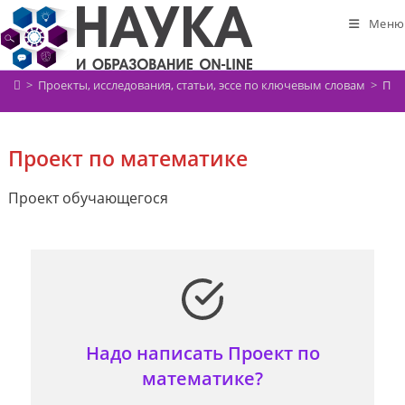
Перейти
Меню
к
содержимому
>
Проекты, исследования, статьи, эссе по ключевым словам
>
Про
Проект по математике
Проект обучающегося
Надо написать Проект по
математике?