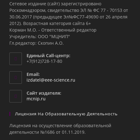
Сетевое издание (сайт) зарегистрировано
Роскомнадзором, свидетельство ЭЛ № ФС 77 - 70153 от
30.06.2017 (предыдущее Эл№ФC77-49690 от 26 апреля
2012). Возрастная категория сайта 6+
Корман М.О. - Ответственный редактор
Учредитель: ООО "МЦНИП"
Гл.редактор: Скопин А.О.
Единый Call-центр:
+7(912)728-17-80
Email:
Откроется
izdatel@eee-science.ru
в
вашем
Сайт издателя:
приложении
mcnip.ru
Лицензия На Образовательную Деятельность
Лицензия на осуществление образовательной
деятельности №1686 от 01.11.2019.