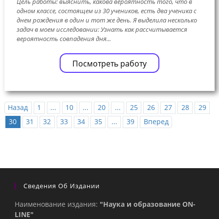
Цель работы: выяснить, какова вероятность того, что в
одном классе, состоящем из 30 учеников, есть два ученика с
днем рождения в один и тот же день. Я выделила несколько
задач в моем исследовании: Узнать как рассчитывается
вероятность совпадения дня...
Посмотреть работу
Назад
1
...
10
...
20
...
25
26
27
28
29
30
31
32
33
34
35
...
39
Вперед
Сведения Об Издании
Наименование издания:
"Наука и образование ON-
LINE"