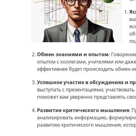
Яс
ма
яс
об
по
Обмен знаниями и опытом
: Говорени
опытом с коллегами, учителями или даже
эффективнее будет происходить обмен 
Успешное участие в обсуждениях и п
выступать с презентациями, участвовать
поможет вам уверенно представлять свои
Развитие критического мышления
: 
анализировать информацию, формулиров
развитию критического мышления, котор