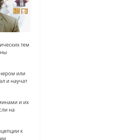
ических тем
ены
тнером или
ал и научат
минами и их
сли на
нцепции к
нии