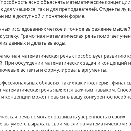
 Способность ясно объяснять математические концепции
 для учащихся, так и для преподавателей. Студенты луч
ен им в доступной и понятной форме.
учных исследованиях четкое и точное выражение мыслей
к успеху. Грамотная математическая речь помогает уче
лиз данных и делать выводы.
Грамотная математическая речь способствует развитию к
й. При обсуждении математических задач и концепций 
лючевые аспекты и формулировать аргументы.
рофессиональных областях, таких как инженерия, финанс
я математическая речь является важным навыком. Спос
 и концепции может повысить вашу конкурентоспособно
ическая речь помогает развивать уверенность в своих
е вы умеете выражать свои мысли на математическом яз
ри решении задач и обсуждении математических тем.