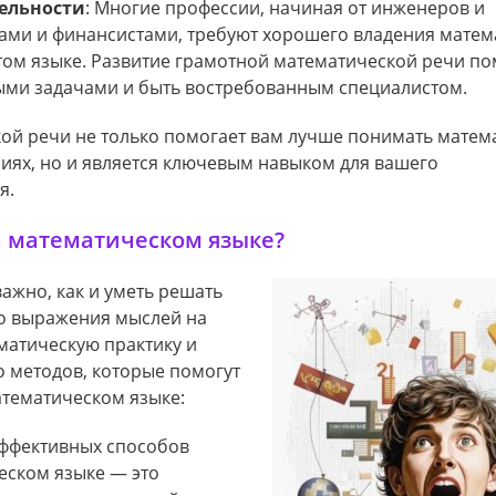
тельности
: Многие профессии, начиная от инженеров и
тами и финансистами, требуют хорошего владения мате
том языке. Развитие грамотной математической речи п
ыми задачами и быть востребованным специалистом.
ой речи не только помогает вам лучше понимать матем
иях, но и является ключевым навыком для вашего
я.
а математическом языке?
ажно, как и уметь решать
го выражения мыслей на
ематическую практику и
о методов, которые помогут
атематическом языке:
эффективных способов
еском языке — это