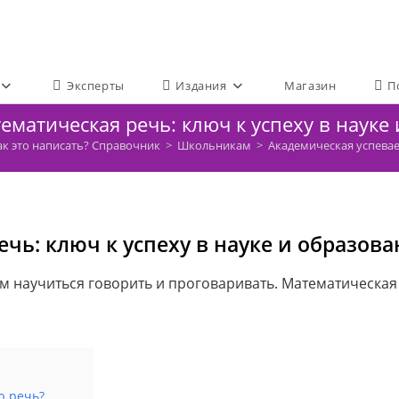
Эксперты
Издания
Магазин
П
ематическая речь: ключ к успеху в науке
ак это написать? Справочник
>
Школьникам
>
Академическая успева
чь: ключ к успеху в науке и образов
ем научиться говорить и проговаривать. Математическая
ю речь?