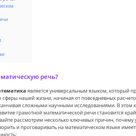
ческом
речи
t
ке
ематическую речь?
тематика
является универсальным языком, который п
е сферы нашей жизни, начиная от повседневных расчето
канчивая сложными научными исследованиями. В этом к
звитие грамотной математической речи становится кра
вайте рассмотрим несколько ключевых причин, почему
ворить и проговаривать на математическом языке имее
нность: