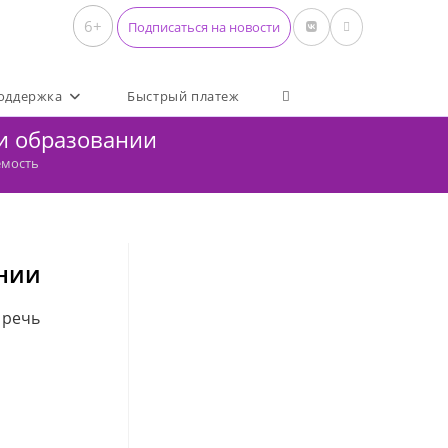
6+
Подписаться на новости
Переключить поиск по 
оддержка
Быстрый платеж
 и образовании
емость
ании
 речь