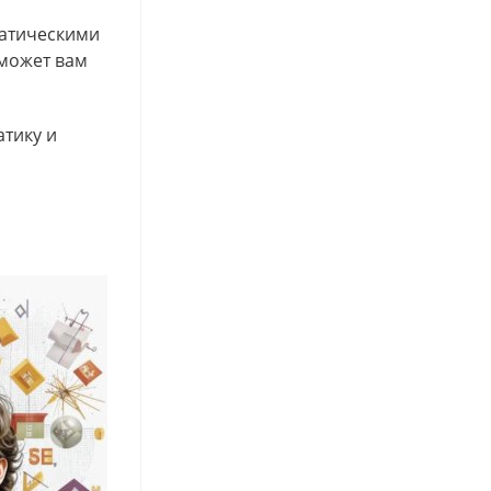
матическими
оможет вам
атику и