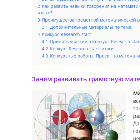
2
Как развить навыки говорения на математи
языке?
3
Преимущества грамотной математической 
3.1
Дополнительные материалы по теме:
4
Конкурс Research start
4.1
Принять участие в Конкурс Research star
4.2
Конкурс Research start: итоги
4.3
Конкурсные работы: Проект по математи
Зачем развивать грамотную мат
Ма
вс
за
ра
Да
го
це