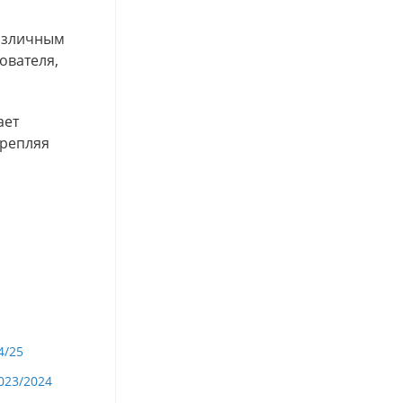
различным
ователя,
ает
крепляя
4/25
023/2024