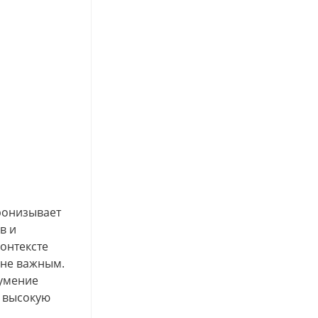
ронизывает
в и
онтексте
йне важным.
 умение
т высокую