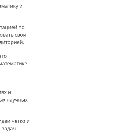
ематику и
нтацией по
овать свои
удиторией.
это
математике.
иях и
ых научных
идеи четко и
 задач.