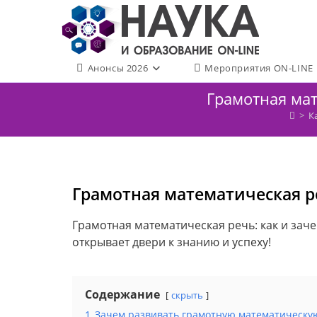
Перейти
к
содержимому
Анонсы 2026
Мероприятия ON-LINE
Грамотная мат
>
К
Грамотная математическая ре
Грамотная математическая речь: как и зач
открывает двери к знанию и успеху!
Содержание
скрыть
1
Зачем развивать грамотную математическу