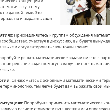
тических концепций и
математическую тему
к по данной теме. Это
ериал, но и выразить свои
нятиях
: Присоединяйтесь к группам обсуждения математ
 сообществах. Участвуя в дискуссиях, вы будете вынужд
 языке и аргументировать свои точки зрения.
Попробуйте решать математические задачи вместе с пар
стное решение задач помогут вам лучше понять матери
 языке.
огии
: Ознакомьтесь с основными математическими тер
 терминологию, тем легче будет вам выражать свои мы
 ситуациях
: Попробуйте применить математические ко
задачу о расчете стоимости путешествия или определе