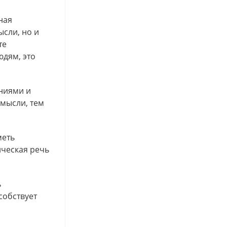
ная
ысли, но и
те
дям, это
аниями и
 мысли, тем
меть
ическая речь
ь
собствует