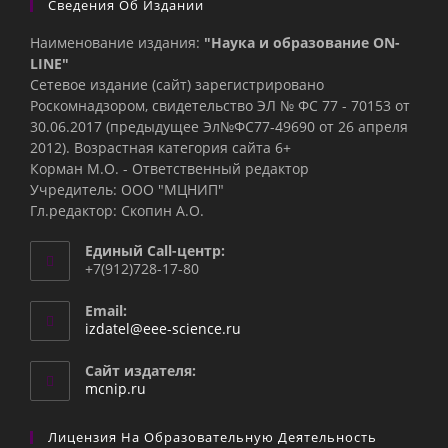
Сведения Об Издании
Наименование издания:
"Наука и образование ON-
LINE"
Сетевое издание (сайт) зарегистрировано
Роскомнадзором, свидетельство ЭЛ № ФС 77 - 70153 от
30.06.2017 (предыдущее Эл№ФC77-49690 от 26 апреля
2012). Возрастная категория сайта 6+
Корман М.О. - Ответственный редактор
Учредитель: ООО "МЦНИП"
Гл.редактор: Скопин А.О.
Единый Call-центр:
+7(912)728-17-80
Email:
Откроется
izdatel@eee-science.ru
в
вашем
Сайт издателя:
приложении
mcnip.ru
Лицензия На Образовательную Деятельность