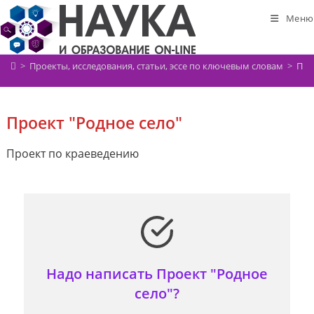
Перейти
Меню
к
содержимому
>
Проекты, исследования, статьи, эссе по ключевым словам
>
Про
Проект "Родное село"
Проект по краеведению
Надо написать Проект "Родное
село"?