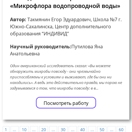
«Микрофлора водопроводной воды»
Автор:
Такмянин Егор Эдуардович, Школа №7 г.
Южно-Сахалинска, Центр дополнительного
образования “ИНДИВИД”
Научный руководитель:
Путилова Яна
Анатольевна
Один американский исследователь сказал: «Вы можете
обнаружить микробы повсюду - они чрезвычайно
приспособляемы к условиям и выживают, где бы они ни
находились». А ведь это действительно правда, мы порою не
задумываемся о том, что микробы повсюду: в в...
Посмотреть работу
1
...
10
...
20
...
30
...
40
...
50
...
60