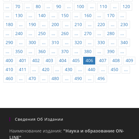
...
70
...
80
...
90
...
100
...
110
...
120
...
130
...
140
...
150
...
160
...
170
...
180
...
190
...
200
...
210
...
220
...
230
...
240
...
250
...
260
...
270
...
280
...
290
...
300
...
310
...
320
...
330
...
340
...
350
...
360
...
370
...
380
...
390
...
400
401
402
403
404
405
406
407
408
409
410
411
...
420
...
430
...
440
...
450
...
460
...
470
...
480
...
490
...
496
Сведения Об Издании
Наименование издания:
"Наука и образование ON-
LINE"