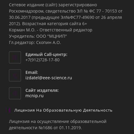
Сетевое издание (сайт) зарегистрировано
Роскомнадзором, свидетельство ЭЛ № ФС 77 - 70153 от
30.06.2017 (предыдущее Эл№ФC77-49690 от 26 апреля
2012). Возрастная категория сайта 6+
Корман М.О. - Ответственный редактор
Учредитель: ООО "МЦНИП"
Гл.редактор: Скопин А.О.
Единый Call-центр:
+7(912)728-17-80
Email:
Откроется
izdatel@eee-science.ru
в
вашем
Сайт издателя:
приложении
mcnip.ru
Лицензия На Образовательную Деятельность
Лицензия на осуществление образовательной
деятельности №1686 от 01.11.2019.