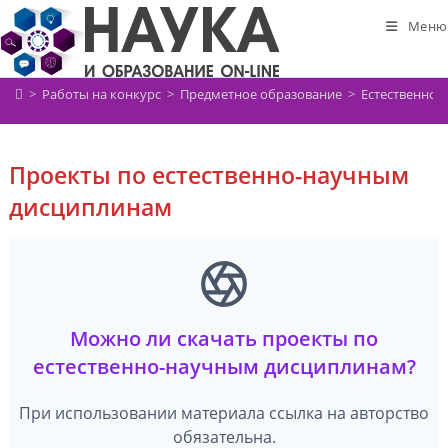
Перейти
Меню
к
содержимому
>
Работы на конкурс
>
Предметное образование
>
Естественно-
Проекты по естественно-научным
дисциплинам
Можно ли скачать проекты по
естественно-научным дисциплинам?
При использовании материала ссылка на авторство
обязательна.