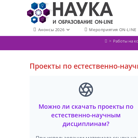
Перейти
к
содержимому
Анонсы 2026
Мероприятия ON-LINE
>
Работы на к
Проекты по естественно-нау
Можно ли скачать проекты по
естественно-научным
дисциплинам?
При использовании материала ссылка на