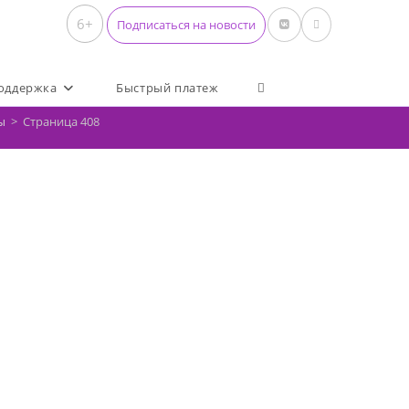
6+
Подписаться на новости
Переключить поиск по 
оддержка
Быстрый платеж
ы
>
Страница 408