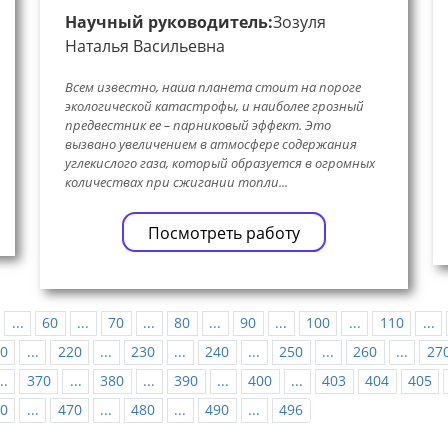
Научный руководитель:
Зозуля
Наталья Васильевна
Всем известно, наша планета стоит на пороге
экологической катастрофы, и наиболее грозный
предвестник ее – парниковый эффект. Это
вызвано увеличением в атмосфере содержания
углекислого газа, который образуется в огромных
количествах при сжигании топли...
Посмотреть работу
...
60
...
70
...
80
...
90
...
100
...
110
...
0
...
220
...
230
...
240
...
250
...
260
...
27
..
370
...
380
...
390
...
400
...
403
404
405
0
...
470
...
480
...
490
...
496