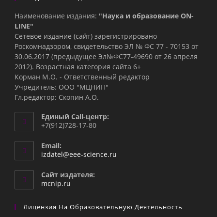
Наименование издания:
"Наука и образование ON-
LINE"
Сетевое издание (сайт) зарегистрировано
Роскомнадзором, свидетельство ЭЛ № ФС 77 - 70153 от
30.06.2017 (предыдущее Эл№ФC77-49690 от 26 апреля
2012). Возрастная категория сайта 6+
Корман М.О. - Ответственный редактор
Учредитель: ООО "МЦНИП"
Гл.редактор: Скопин А.О.
Единый Call-центр:
+7(912)728-17-80
Email:
Откроется
izdatel@eee-science.ru
в
вашем
Сайт издателя:
приложении
mcnip.ru
Лицензия На Образовательную Деятельность