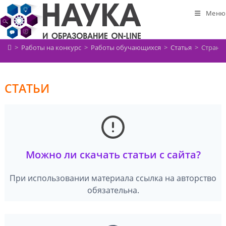
Перейти
Меню
к
содержимому
>
Работы на конкурс
>
Работы обучающихся
>
Статья
>
Страниц
СТАТЬИ
Можно ли скачать статьи с сайта?
При использовании материала ссылка на авторство
обязательна.