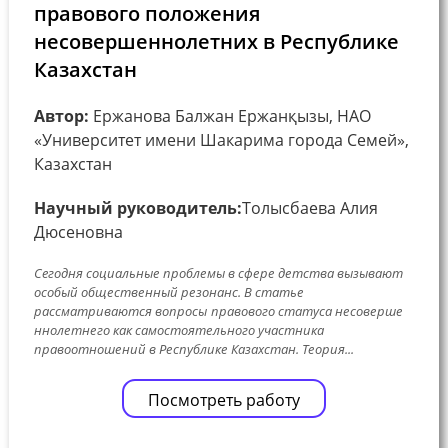
правового положения
несовершеннолетних в Республике
Казахстан
Автор:
Ержанова Балжан Ержанқызы, НАО
«Университет имени Шакарима города Семей»,
Казахстан
Научный руководитель:
Толысбаева Алия
Дюсеновна
Сегодня социальные пробле мы в сфе ре де тства вызывают
особый обще стве нный ре зонанс. В статье
рассматриваются вопросы правового статуса не сове рше
нноле тне го как самостояте льного участника
правоотноше ний в Ре спублике Казахстан. Те ория...
Посмотреть работу