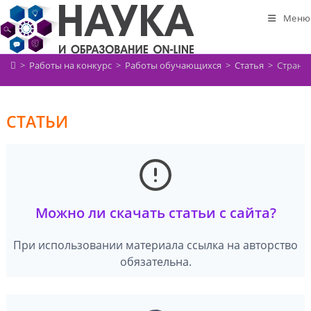
Перейти
Меню
к
содержимому
>
Работы на конкурс
>
Работы обучающихся
>
Статья
>
Страниц
СТАТЬИ
Можно ли скачать статьи с сайта?
При использовании материала ссылка на авторство
обязательна.