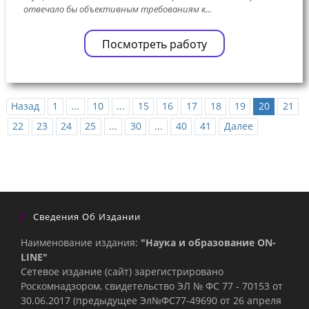
отвечало бы объективным требованиям к...
Посмотреть работу
Назад
1
...
10
...
15
16
17
18
19
20
21
22
23
24
25
...
30
...
40
41
Далее
Сведения Об Издании
Наименование издания:
"Наука и образование ON-
LINE"
Сетевое издание (сайт) зарегистрировано
Роскомнадзором, свидетельство ЭЛ № ФС 77 - 70153 от
30.06.2017 (предыдущее Эл№ФC77-49690 от 26 апреля