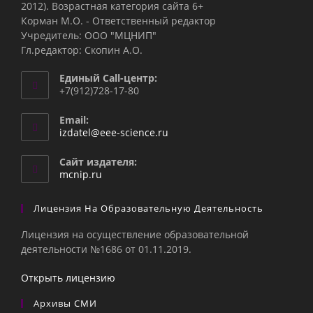
2012). Возрастная категория сайта 6+
Корман М.О. - Ответственный редактор
Учредитель: ООО "МЦНИП"
Гл.редактор: Скопин А.О.
Единый Call-центр:
+7(912)728-17-80
Email:
Откроется
izdatel@eee-science.ru
в
вашем
Сайт издателя:
приложении
mcnip.ru
Лицензия На Образовательную Деятельность
Лицензия на осуществление образовательной
деятельности №1686 от 01.11.2019.
Открыть лицензию
Архивы СМИ