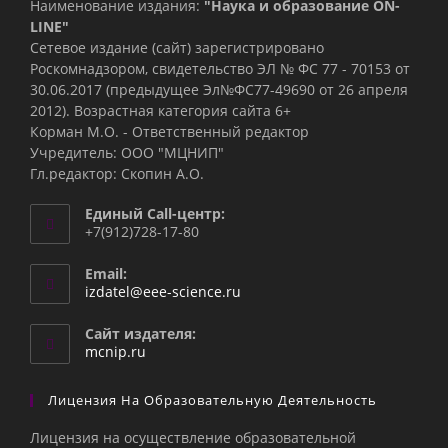
Наименование издания:
"Наука и образование ON-
LINE"
Сетевое издание (сайт) зарегистрировано
Роскомнадзором, свидетельство ЭЛ № ФС 77 - 70153 от
30.06.2017 (предыдущее Эл№ФC77-49690 от 26 апреля
2012). Возрастная категория сайта 6+
Корман М.О. - Ответственный редактор
Учредитель: ООО "МЦНИП"
Гл.редактор: Скопин А.О.
Единый Call-центр:
+7(912)728-17-80
Email:
Откроется
izdatel@eee-science.ru
в
вашем
Сайт издателя:
приложении
mcnip.ru
Лицензия На Образовательную Деятельность
Лицензия на осуществление образовательной