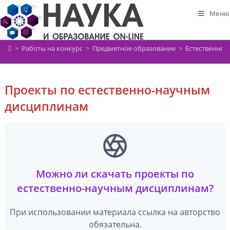
Перейти
Меню
к
содержимому
>
Работы на конкурс
>
Предметное образование
>
Естественно-
Проекты по естественно-научным
дисциплинам
Можно ли скачать проекты по
естественно-научным дисциплинам?
При использовании материала ссылка на авторство
обязательна.