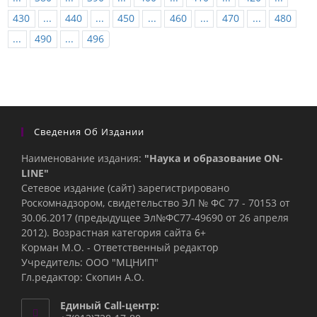
430
...
440
...
450
...
460
...
470
...
480
...
490
...
496
Сведения Об Издании
Наименование издания:
"Наука и образование ON-
LINE"
Сетевое издание (сайт) зарегистрировано
Роскомнадзором, свидетельство ЭЛ № ФС 77 - 70153 от
30.06.2017 (предыдущее Эл№ФC77-49690 от 26 апреля
2012). Возрастная категория сайта 6+
Корман М.О. - Ответственный редактор
Учредитель: ООО "МЦНИП"
Гл.редактор: Скопин А.О.
Единый Call-центр: