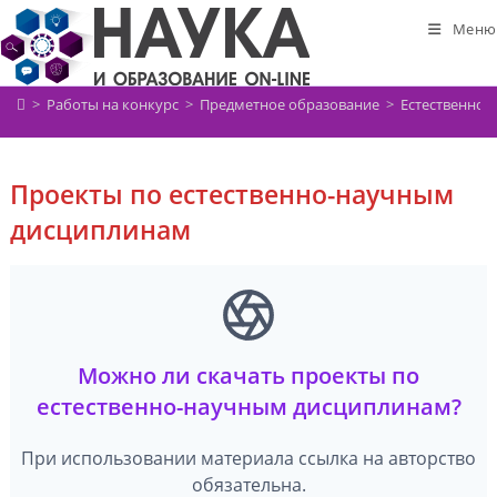
Перейти
Меню
к
содержимому
>
Работы на конкурс
>
Предметное образование
>
Естественно-
Проекты по естественно-научным
дисциплинам
Можно ли скачать проекты по
естественно-научным дисциплинам?
При использовании материала ссылка на авторство
обязательна.