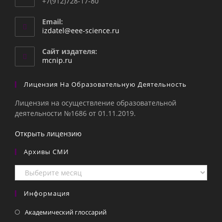
+7(912)728-17-80
Email:
Откроется
izdatel@eee-science.ru
в
вашем
Сайт издателя:
приложении
mcnip.ru
Лицензия На Образовательную Деятельность
Лицензия на осуществление образовательной
деятельности №1686 от 01.11.2019.
Открыть лицензию
Архивы СМИ
Архивы
СМИ
Информация
Академический глоссарий