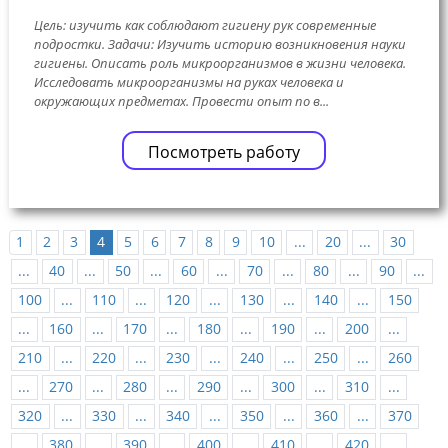
Цель: изучить как соблюдают гигиену рук современные
подростки. Задачи: Изучить историю возникновения науки
гигиены. Описать роль микроорганизмов в жизни человека.
Исследовать микроорганизмы на руках человека и
окружающих предметах. Провести опыт по в...
Посмотреть работу
1
2
3
4
5
6
7
8
9
10
...
20
...
30
...
40
...
50
...
60
...
70
...
80
...
90
...
100
...
110
...
120
...
130
...
140
...
150
...
160
...
170
...
180
...
190
...
200
...
210
...
220
...
230
...
240
...
250
...
260
...
270
...
280
...
290
...
300
...
310
...
320
...
330
...
340
...
350
...
360
...
370
...
380
...
390
...
400
...
410
...
420
...