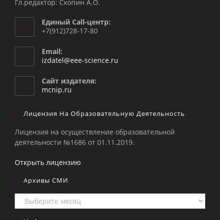
Гл.редактор: Скопин А.О.
Единый Call-центр:
+7(912)728-17-80
Email:
Откроется
izdatel@eee-science.ru
в
вашем
Сайт издателя:
приложении
mcnip.ru
Лицензия На Образовательную Деятельность
Лицензия на осуществление образовательной
деятельности №1686 от 01.11.2019.
Открыть лицензию
Архивы СМИ
Архивы
СМИ