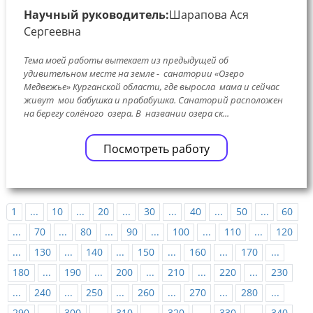
Научный руководитель:
Шарапова Ася
Сергеевна
Тема моей работы вытекает из предыдущей об
удивительном месте на земле - санатории «Озеро
Медвежье» Курганской области, где выросла мама и сейчас
живут мои бабушка и прабабушка. Санаторий расположен
на берегу солёного озера. В названии озера ск...
Посмотреть работу
1
...
10
...
20
...
30
...
40
...
50
...
60
...
70
...
80
...
90
...
100
...
110
...
120
...
130
...
140
...
150
...
160
...
170
...
180
...
190
...
200
...
210
...
220
...
230
...
240
...
250
...
260
...
270
...
280
...
290
...
300
...
310
...
320
...
330
...
340