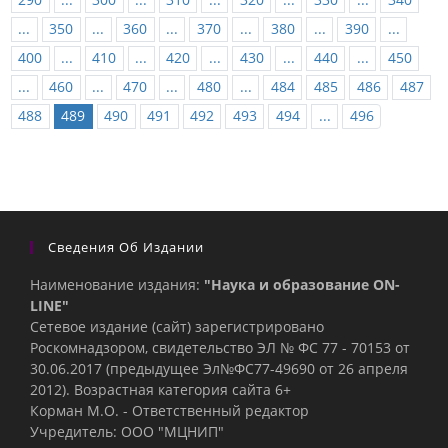
...
350
...
360
...
370
...
380
...
390
...
400
...
410
...
420
...
430
...
440
...
450
...
460
...
470
...
480
...
484
485
486
487
488
489
490
491
492
493
494
...
496
Сведения Об Издании
Наименование издания:
"Наука и образование ON-
LINE"
Сетевое издание (сайт) зарегистрировано
Роскомнадзором, свидетельство ЭЛ № ФС 77 - 70153 от
30.06.2017 (предыдущее Эл№ФC77-49690 от 26 апреля
2012). Возрастная категория сайта 6+
Корман М.О. - Ответственный редактор
Учредитель: ООО "МЦНИП"