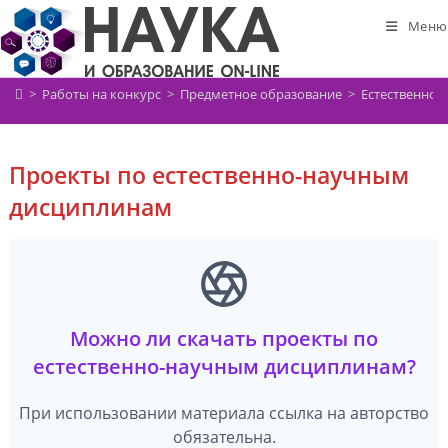
Перейти
Меню
к
содержимому
>
Работы на конкурс
>
Предметное образование
>
Естественно-
Проекты по естественно-научным
дисциплинам
Можно ли скачать проекты по
естественно-научным дисциплинам?
При использовании материала ссылка на авторство
обязательна.