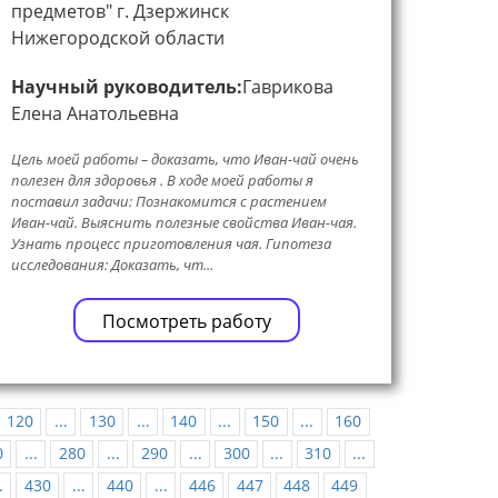
предметов" г. Дзержинск
Нижегородской области
Научный руководитель:
Гаврикова
Елена Анатольевна
Цель моей работы – доказать, что Иван-чай очень
полезен для здоровья . В ходе моей работы я
поставил задачи: Познакомится с растением
Иван-чай. Выяснить полезные свойства Иван-чая.
Узнать процесс приготовления чая. Гипотеза
исследования: Доказать, чт...
Посмотреть работу
120
...
130
...
140
...
150
...
160
0
...
280
...
290
...
300
...
310
...
.
430
...
440
...
446
447
448
449