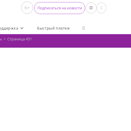
6+
Подписаться на новости
Переключить поиск по 
оддержка
Быстрый платеж
ы
>
Страница 451