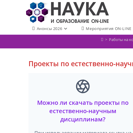
Перейти
к
содержимому
Анонсы 2026
Мероприятия ON-LINE
>
Работы на к
Проекты по естественно-нау
Можно ли скачать проекты по
естественно-научным
дисциплинам?
При использовании материала ссылка на