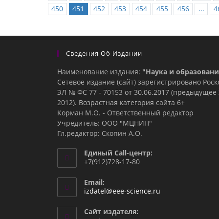
450
451
452
453
454
455
456
...
4
Сведения Об Издании
Наименование издания:
"Наука и образовани
Сетевое издание (сайт) зарегистрировано Рос
ЭЛ № ФС 77 - 70153 от 30.06.2017 (предыдуще
2012). Возрастная категория сайта 6+
Корман М.О. - Ответственный редактор
Учредитель: ООО "МЦНИП"
Гл.редактор: Скопин А.О.
Единый Call-центр:
+7(912)728-17-80
Email:
Откроется
izdatel@eee-science.ru
в
вашем
Сайт издателя:
приложении