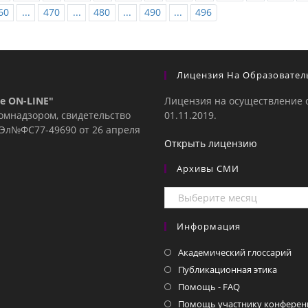
60
...
470
...
480
...
490
...
496
Лицензия На Образовател
е ON-LINE"
Лицензия на осуществление 
комнадзором, свидетельство
01.11.2019.
е Эл№ФC77-49690 от 26 апреля
Открыть лицензию
Архивы СМИ
Архивы
СМИ
Информация
Академический глоссарий
Публикационная этика
Помощь - FAQ
Помощь участнику конферен