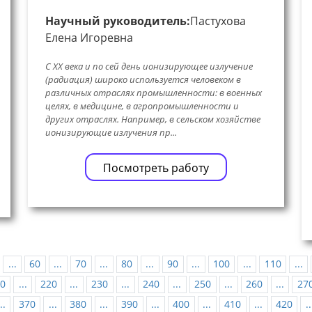
Научный руководитель:
Пастухова
Елена Игоревна
С ХХ века и по сей день ионизирующее излучение
(радиация) широко используется человеком в
различных отраслях промышленности: в военных
целях, в медицине, в агропромышленности и
других отраслях. Например, в сельском хозяйстве
ионизирующие излучения пр...
Посмотреть работу
...
60
...
70
...
80
...
90
...
100
...
110
...
0
...
220
...
230
...
240
...
250
...
260
...
27
..
370
...
380
...
390
...
400
...
410
...
420
..