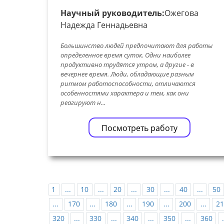
Научный руководитель:
Ожегова
Надежда Геннадьевна
Большинство людей предпочитают для работы
определенное время суток. Одни наиболее
продуктивно трудятся утром, а другие - в
вечернее время. Люди, обладающие разным
ритмом работоспособности, отличаются
особенностями характера и тем, как они
реагируют н...
Посмотреть работу
1
...
10
...
20
...
30
...
40
...
50
...
170
...
180
...
190
...
200
...
21
320
...
330
...
340
...
350
...
360
.