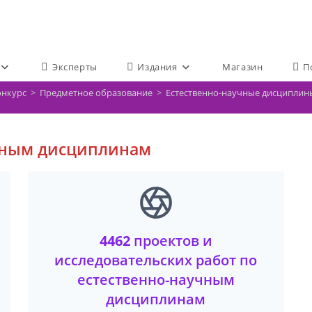
Эксперты
Издания
Магазин
П
онкурс
>
Предметное образование
>
Естественно-научные дисциплин
чным дисциплинам
4462
проектов и
исследовательских работ по
естественно-научным
дисциплинам