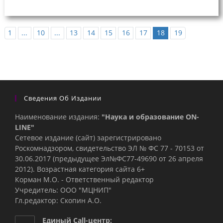
1
...
10
...
13
14
15
16
17
18
19
Сведения Об Издании
Наименование издания:
"Наука и образование ON-
LINE"
Сетевое издание (сайт) зарегистрировано
Роскомнадзором, свидетельство ЭЛ № ФС 77 - 70153 от
30.06.2017 (предыдущее Эл№ФC77-49690 от 26 апреля
2012). Возрастная категория сайта 6+
Корман М.О. - Ответственный редактор
Учредитель: ООО "МЦНИП"
Гл.редактор: Скопин А.О.
Единый Call-центр: