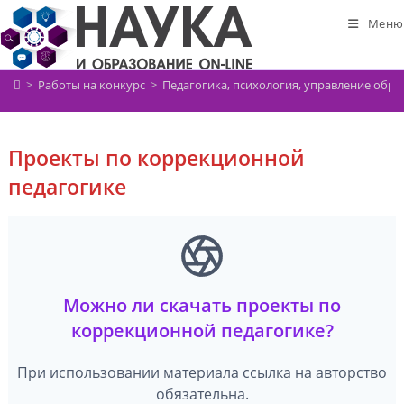
Перейти
Меню
к
содержимому
>
Работы на конкурс
>
Педагогика, психология, управление обр
Проекты по коррекционной
педагогике
Можно ли скачать проекты по
коррекционной педагогике?
При использовании материала ссылка на авторство
обязательна.