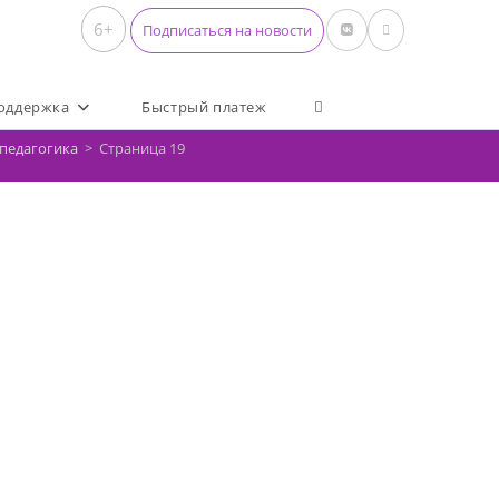
6+
Подписаться на новости
Переключить поиск по 
оддержка
Быстрый платеж
педагогика
>
Страница 19