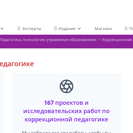
Эксперты
Издания
Магазин
П
Педагогика, психология, управление образованием
>
Коррекционная 
едагогике
167
проектов и
исследовательских работ по
коррекционной педагогике
Мы собрали все эти работы, чтобы вы